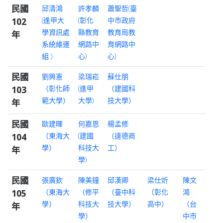
民國
邱清鴻
許孝麟
蕭聖哲(臺
102
(逢甲大
(彰化
中市政府
學資訊處
縣教育
教育局教
年
系統維運
網路中
育網路中
組 )
心)
心)
民國
劉興憲
梁瑞崧
蘇仕朋
103
（彰化師
(逢甲
（建國科
範大學）
大學)
技大學）
年
民國
歐建暉
何嘉恩
楊孟修
104
（東海大
(建國
（達德商
學）
科技大
工）
年
學)
民國
張廣欽
陳美鐘
邱漢卿
梁仕炘
陳文
105
（東海大
（修平
（臺中科
（彰化
鴻
學）
科技大
技大學）
高中）
（台
年
學）
中市