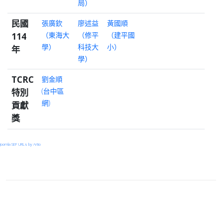
局）
民國
張廣欽
廖述益
黃國順
114
（東海大
（修平
（建平國
學）
科技大
小）
年
學）
TCRC
劉金順
特別
(台中區
網)
貢獻
獎
Joomla SEF URLs by Artio
登入
首頁
© 2026 Your Company. All Rights Reserved. Designed By
JoomShaper