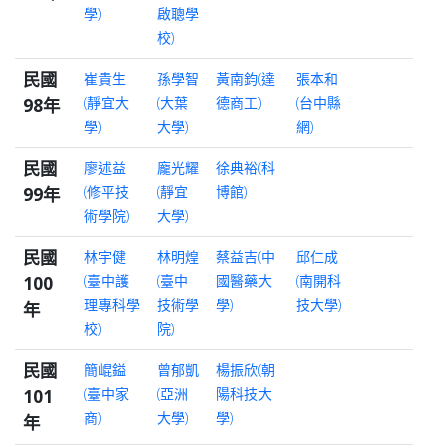
學)
啟聰學
校)
民國
崔貴生
孫學智
黃南鈞(達
張本和
98年
(靜宜大
(大葉
德商工)
(台中縣
學)
大學)
網)
民國
廖述益
龐光耀
徐典裕(科
99年
(修平技
(靜宜
博館)
術學院)
大學)
民國
林宇健
林明煌
蔡益吉(中
邱仁成
100
(臺中護
(臺中
國醫藥大
(南開科
理專科學
技術學
學)
技大學)
年
校)
院)
民國
簡崐鎰
曾郁凱
楊振欣(朝
101
(臺中家
(亞洲
陽科技大
商)
大學)
學)
年