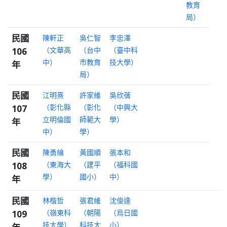
教育
局）
民國
陳軒正
吳仁智
李忠澤
106
（文華高
（台中
（臺中科
中）
市教育
技大學）
年
局）
民國
江明熹
許家維
吳欣蒨
107
（彰化縣
（彰化
（中興大
立明倫國
師範大
學）
年
中）
學）
民國
陳勇綸
黃國順
張本和
108
（東海大
（建平
（福科國
學）
國小）
中）
年
民國
林楷哲
張君維
沈俊達
109
（嶺東科
（朝陽
（烏日國
技大學）
科技大
小）