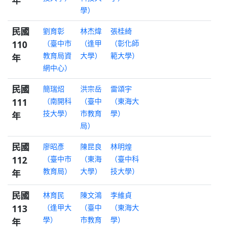
年
學）
民國
劉育彰
林杰煒
張桂綺
110
（臺中市
（逢甲
（彰化師
教育局資
大學）
範大學）
年
網中心）
民國
簡瑞炤
洪宗岳
雷頌宇
111
（南開科
（臺中
（東海大
技大學）
市教育
學）
年
局）
民國
廖昭彥
陳昆良
林明煌
112
（臺中市
（東海
（臺中科
教育局）
大學）
技大學）
年
民國
林育民
陳文鴻
李維貞
113
（逢甲大
（臺中
（東海大
學）
市教育
學）
年