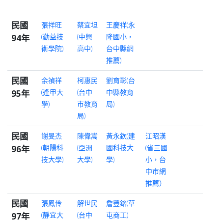
民國
張祥旺
蔡宜坦
王慶祥(永
94年
(勤益技
(中興
隆國小，
術學院)
高中)
台中縣網
推薦)
民國
余禎祥
柯惠民
劉育彰(台
95年
(逢甲大
(台中
中縣教育
學)
市教育
局)
局)
民國
謝旻杰
陳偉嵩
黃永欽(建
江昭漢
96年
(朝陽科
(亞洲
國科技大
(省三國
技大學)
大學)
學)
小，台
中市網
推薦）
民國
張鳳伶
解世民
詹豐銘(草
97年
(靜宜大
(台中
屯商工)