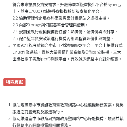
符合未來擴展及資安需求、升級佈署新版虛擬化平台於Synergy
上、並由C7000刀鋒搬移虛擬機於新版虛擬化平台。
2.2 協助管理教育局各科室及專案計畫網站之虛擬主機。
2.3 內部Storage與伺服器整合管理與使用。
2.4 規劃並執行虛擬機備份任務：熱備份、溫備份與冷封存。
2.5 配合近年資安政策進行機房內部流程管理優化與調整。
民國90年迄今維運台中市FTP檔案伺服器平台，平台上提供各式
Linux作業系統、微軟大量授權作業系統及Office 安裝檔，三大
出版社電子書及iperf3測速平台，有效減少網路中心對外頻寬。
特殊貢獻
協助規畫臺中市資訊教育暨教育網路中心綠能機房建置案，機房
搬遷之前置規劃及搬遷執行。
協助維運臺中市教育局資訊教育暨網路中心綠能機房，規劃並執
行網路中心網路機電組相關業務。