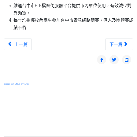
維運台中市FTP檔案伺服器平台提供市內單位使用，有效減少對
外頻寬。
每年均指導校內學生參加台中市資訊網路競賽，個人及團體賽成
績不俗。
上一篇文章：TANet台中區域網路中心優良網路管理人員-李維貞
下一篇文章：T
上一篇
下一篇
Joomla SEF URLs by Artio
登入