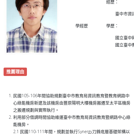
經歷：
臺中市資
學經歷
學歷：
國立臺中
國立臺中
推薦理由
民國105-106年間協助規劃臺中市教育局資訊教育暨教育網路中
心綠能機房新建及該機房由豐原陽明大樓機房搬遷至太平區機房
之搬遷規劃與實際執行。
利用部分借調時間協助維運臺中市教育局資訊教育暨網路中心綠
能機房。
2.1 民國110-111年間，規劃並執行Synergy刀鋒底層基礎架構以