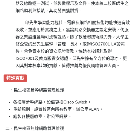
器及線路逐一測試，並製做標示及文件，使本校二校區師生之
網路順利與接軌，其功勞廣獲讚賞。
邱先生學習能力極佳，電腦及網路相關技術均能快速有效
吸收，並應用於實務之上，無論網路交換器之設定安裝，伺服
器之架設維護均可駕輕就熟，除了軟硬體技術能力外，大學主
修企管的邱先生展現「管理」長才，取得ISO27001 LA證照
後，曾負責本校的資安認證業務，協助本校順利取得
ISO27001及教育版資安認證。邱先生擁有全方位的專才，更
因其對本校卓越的貢獻，值得推薦為優良網路管理人員。
特殊貢獻
一、民生校區骨幹網路管理維護
各樓層骨幹網路，設備更換Cisco Switch。
重新規劃，設置校區內所有教室，辦公室VLAN。
繪製各樓層教室，辦公室網點。
二、民生校區無線網路管理維護