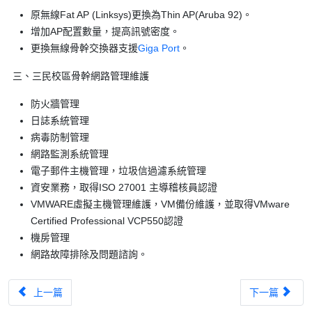
原無線Fat AP (Linksys)更換為Thin AP(Aruba 92)。
增加AP配置數量，提高訊號密度。
更換無線骨幹交換器支援
Giga Port
。
三、三民校區骨幹網路管理維護
防火牆管理
日誌系統管理
病毒防制管理
網路監測系統管理
電子郵件主機管理，垃圾信過濾系統管理
資安業務，取得ISO 27001 主導稽核員認證
VMWARE虛擬主機管理維護，VM備份維護，並取得VMware
Certified Professional VCP550認證
機房管理
網路故障排除及問題諮詢。
上一篇文章：TANet台中區域網路中心優良網路管理人員-陳文鴻
下一篇文章：T
上一篇
下一篇