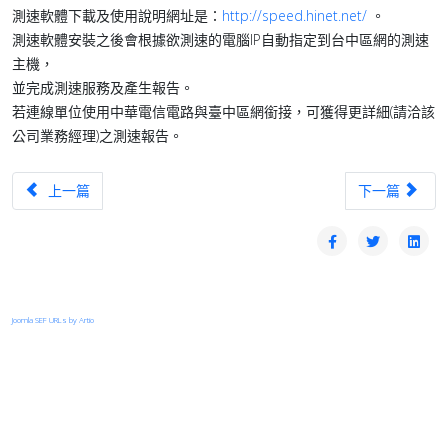
測速軟體下載及使用說明網址是：
http://speed.hinet.net/
。
測速軟體安裝之後會根據欲測速的電腦IP自動指定到台中區網的測速
主機，
並完成測速服務及產生報告。
若連線單位使用中華電信電路與臺中區網銜接，可獲得更詳細(請洽該
公司業務經理)之測速報告。
上一篇文章：iService 高速運算資源
下一篇文章：
上一篇
下一篇
Joomla SEF URLs by Artio