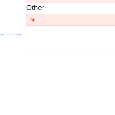
Other
Other
Joomla SEF URLs by Artio