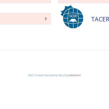
TACE
登入
首頁
© 2026 Your Company. All Rights Reserved. Designed By JoomShaper
DMC Firewall
is a
Joomla Security
extension!