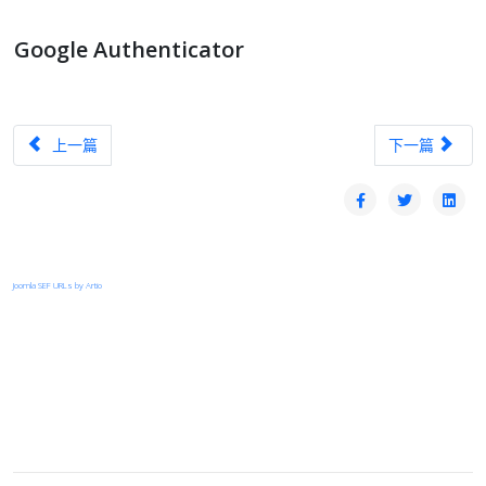
Google Authenticator
上一篇文章：pfSense 中央管理系統
下一篇文章：Le
上一篇
下一篇
Joomla SEF URLs by Artio
登入