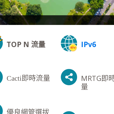
TOP N 流量
IPv6
MRTG即
Cacti即時流量
量
優良網管選拔