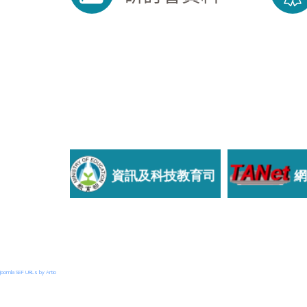
Joomla SEF URLs by Artio