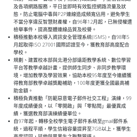
及各項網路服務，平日並即時有效監控網路流量及狀
態，防止電腦中毒與P2P連線造成頻寬佔用，避免學生
不當分享違反智慧財產權，自96年12月起，已無侵權遭
檢舉事件，提高整體連線品質及校譽。
積極推動本校導入資訊安全管理系統(ISMS)，自98年5
月起取得ISO 27001國際認證至今，獲教育部高度配合
學校。
規劃、建置校本部與北港分部遠距教學系統、數位學習
平台等教學卓越計畫，提供師生同步、非同步教學環
境，增加教學及學習效果，協助本校95年度至今連續獲
得教育部教學卓越獎勵補助，100年度更獲全國最高補
助金額。
積極負責推動「防範惡意電子郵件社交工程」演練，99
年度成績優良，以「零開啟」與「零點閱」最優異成
績，獲選教育部演練績優單位。
自97年起，轉移全校學生電子郵件系統至gmail郵件系
統，過程平順，學生信箱容量提昇至7GB以上，獲學生
高度認同，延伸與畢業生之聯繫管道。