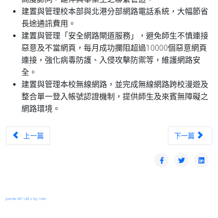
建置與管理校本部與北港分部網路電話系統，大幅節省
長途通訊費用。
建置與管理「安全網路閘道服務」，避免師生不慎連接
惡意及不當網頁，每月成功攔阻超過10000個惡意網頁
連接，強化病毒防護、入侵攻擊防禦等，維護網路安
全。
建置與管理本校無線網路，並完成無線網路跨校漫遊及
整合單一登入帳號認證機制，提供師生及來賓無障礙之
網路環境。
上一篇文章：TANet台中區域網路中心優良網路管理人員-邱仁成
下一篇文章：T
上一篇
下一篇
Joomla SEF URLs by Artio