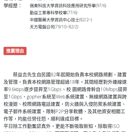
學經歷：
嶺東科技大學資訊科技應用研究所畢(97/6)
勤益工業專科學校畢(77/6)
中國醫藥大學資訊中心技士(82/2~)
天方電腦公司(79/10~82/2)
推薦理由
蔡益吉先生自民國82年起開始負責本校網路規劃、建置
及管理，負責本校網路管理超過18年，其間經歷對外連線速
率9.6kbps逐步提昇至1Gbps、校 園網路骨幹自10Mbps提昇
至1Gbps、gopher系統至Web系統建置、無線網路建置與跨
校漫遊、校際網路電話建置，防火牆與入侵防禦系統建置、
電子郵件系統建置、限制P2P分享軟體，及其他資安相關工
作等，均能任勞任怨，順利達成目標。
平日除工作勤奮認真外，更能不斷吸取新知，除取得ISO