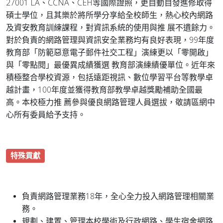
27001 LA、CCNA、CEH等國際證照，更自動自發進修取得
碩士學位，且其樂於將所學分享給全校師生，熱心校內網路
及資安教育訓練課程，對資訊系統的使用與推 展不遺餘力。
對於負責的網路管理與資訊安全業務均有良好表現，99年度
教育部「防範惡意電子郵件社交工程」演練更以「零開啟」
與「零點閱」最優異成績獲選 教育部演練績優單位。近年來
積極整合學校資源，包括遠距視訊、數位學習平台等教學卓
越計畫，100年度並獲得教育部教學卓越獎勵補助全國最
高。本校極力推 薦參與優良網路管理人員選拔，敬請區網中
心所有委員給予支持。
特殊貢獻
負責網路管理業務18年，全心全力投入網路管理相關業
務。
規劃、建置、管理本校學術及行政網路、學生宿舍網路