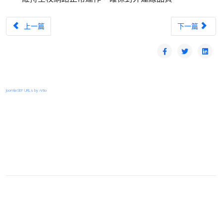
上一篇文章：TANet台中區域網路中心優良網路管理人員-黃永欽
下一篇文章：T
上一篇
下一篇
Joomla SEF URLs by Artio
登入
首頁
© 2026 Your Company. All Rights Reserved. Designed By
JoomShaper