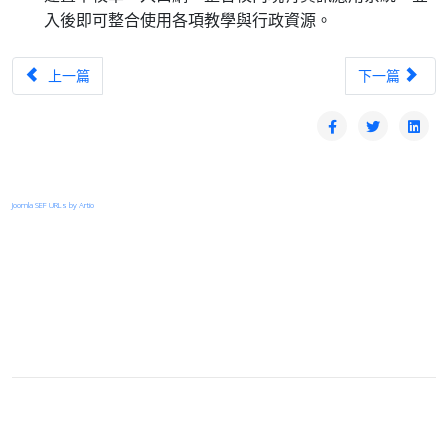
入後即可整合使用各項教學與行政資源。
上一篇文章：TANet台中區域網路中心優良網路管理人員-林明煌
下一篇文章：T
上一篇
下一篇
Joomla SEF URLs by Artio
登入
首頁
© 2026 Your Company. All Rights Reserved. Designed By