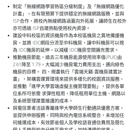
制定「無線網路學習熱區分級制度」及「無線網路優化
計畫」，在有限預算下提供穩定的無線網路服務，並與
ISP合作，將校內無線網路涵蓋向外拓展，讓師生在校外
亦可透過 ISP自建熱點使用校內資源。
建設中科校區的資訊機房作為本校區機房之異地備援機
房，並將 IDC網段分流至中科機房，讓中科機房可以視
為 IDC機房的延伸，以減緩 IDC機房空間擴充需求。
推動機房節能，過去三年機房能源使用效率值(PUE)由
2.61降至 1.79，大幅減少機房電力費用支出，邁向綠色
機房的目標。 四、規畫執行「雲端天籟-雲機房建置計
畫」，架構雲運算環境來提供多樣化的校園資訊服務，
並推動「逢甲大學雲端虛擬主機管理要點」，提供各單
位系所可依需 求彈性租用，降低租用單位主機、網路以
及系統管理建置維護的成本。
與電信業者洽談專屬逢甲大學師生行動通訊優惠方案，
並提供申辦服務，同時與校內電信系統整合，未增加任
何維運成本，有效節省個人及學校語音通信費用及簡化
個人手機與校內分機互撥方式，加快溝通的效率。