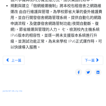
規劃與建立「宿網維運機制」將本校包租宿舍之網路維
運改 由自行維護與管理，為學校節省大筆的委外維護費
用，並自行開發宿舍網路管理系統，提供自動化的網路
申請流程，及健康宿舍網路管制功能(夜間自動斷、復
網)，節省維運與管理的人力。 七、檢測校內主機系統
IPv6版本的相容性，並逐一將未支援版本系統進行升
級，並測試功能正常，為未來學校 IPv6正式運作時，可
以快速導入服務。
上一篇文章：TANet台中區域網路中心優良網路管理人員-許孝麟
下一篇文章：T
上一篇
下一篇
Joomla SEF URLs by Artio