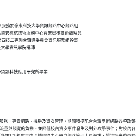
迄今服務於嶺東科技大學資訊網路中心網路組
系資安檢核技術服務中心資安檢核技術觀察員
年度四技二專聯合甄選委員會資訊服務組幹事
技大學資訊學院講師
學資訊科技應用研究所畢業
路組服務，專責網路、機房及資安管理，期間積極配合台灣學術網路各項政
路流量與頻寬的負擔、並降低校內資安事件發生及對外攻擊事件；對校內
參加109年度臺中區域網路中心優良網路管理人員選拔，懇請評審委員給