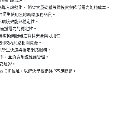
系統維護管理。
務導入虛擬化， 節省大量硬體設備投資與降低電力能秏成本。
，提昇師生使用無線網路服務品質。
路環境效能與穩定性。
房備援電力的穩定性。
重要虛擬伺服器之資料安全與可用性。
利使用校內網路相關資源。
供學生快速與穩定網路服務。
效率，並負責系統維護管理。
資安驗證。
s C IP位址，以解決學校網路IP不足問題。
人員-張君維