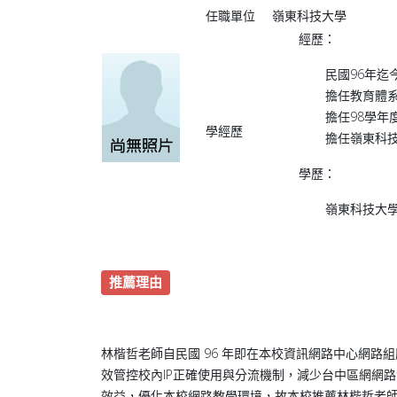
任職單位
嶺東科技大學
經歷：
民國96年
擔任教育體
擔任98學
學經歷
擔任嶺東科
學歷：
嶺東科技大
推薦理由
林楷哲老師自民國 96 年即在本校資訊網路中心網
效管控校內IP正確使用與分流機制，減少台中區網網
效益，優化本校網路教學環境，故本校推薦林楷哲老師