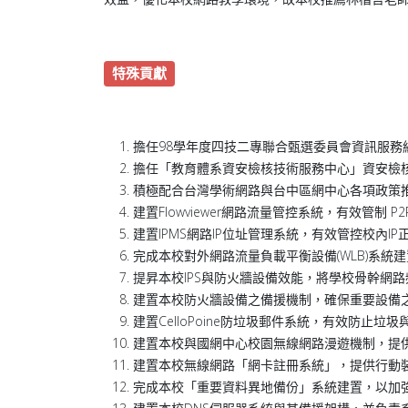
特殊貢獻
擔任98學年度四技二專聯合甄選委員會資訊服務
擔任「教育體系資安檢核技術服務中心」資安檢
積極配合台灣學術網路與台中區網中心各項政策
建置Flowviewer網路流量管控系統，有效管
建置IPMS網路IP位址管理系統，有效管控校內
完成本校對外網路流量負載平衡設備(WLB)系統建置
提昇本校IPS與防火牆設備效能，將學校骨幹網路
建置本校防火牆設備之備援機制，確保重要設備
建置CelloPoine防垃圾郵件系統，有效防止垃
建置本校與國網中心校園無線網路漫遊機制，提
建置本校無線網路「網卡註冊系統」，提供行動
完成本校「重要資料異地備份」系統建置，以加