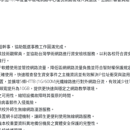
組幹事，協助甄選事務工作圓滿完成。
核技術觀察員，並協助台灣學術網路進行資安檢核服務，以利各校符合資
推行。
制 P2P軟體使用並管控網路流量，降低區網網路流量負擔並符合智財權保護規
IP正確使用，快速稽查發生資安事件之主機資訊並有效解決IP位址衝突與盜
，並擴增5條HTTB (1G/600M)光纖線路進行對外網路分流，有效減少往
頻寬提升為10GB，提供更快速與穩定之網路教學環境。
之可用性，縮短設備故障時其復原的時間。
圾與病毒郵件入侵風險。
供校外師生無線網路漫游服務。
裝置網卡認證機制，讓師生更便利使用無線網路服務。
強本校重要資料異地備份機房之實體安全保護的完整性。