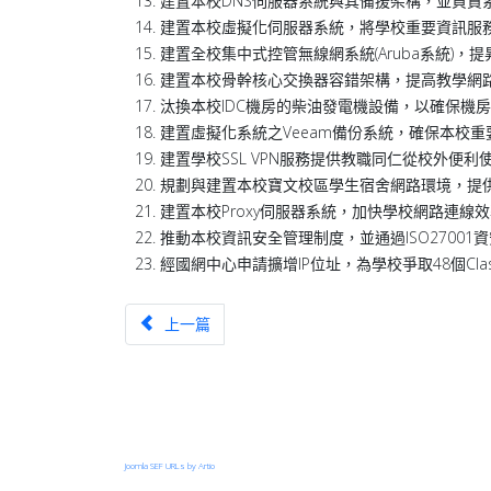
建置本校DNS伺服器系統與其備援架構，並負責
建置本校虛擬化伺服器系統，將學校重要資訊服
建置全校集中式控管無線網系統(Aruba系統)
建置本校骨幹核心交換器容錯架構，提高教學網
汰換本校IDC機房的柴油發電機設備，以確保機
建置虛擬化系統之Veeam備份系統，確保本校
建置學校SSL VPN服務提供教職同仁從校外便
規劃與建置本校寶文校區學生宿舍網路環境，提
建置本校Proxy伺服器系統，加快學校網路連線
推動本校資訊安全管理制度，並通過ISO27001
經國網中心申請擴增IP位址，為學校爭取48個Clas
上一篇文章：TANet台中區域網路中心優良網路管理
上一篇
Joomla SEF URLs by Artio