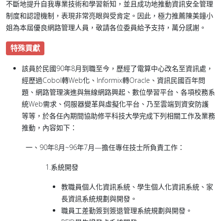
不斷地提升自我專業技術和學習新知，並且成功地推動資訊安全管理
制度和認證機制，表現非常亮眼與受肯定。因此，極力推薦陳美鐘小
姐為本屆優良網路管理人員，敬請各位委員給予支持，萬分感謝。
特殊貢獻
該員於民國90年8月到職至今，歷經了電算中心改名至資訊處，
經歷過Cobol轉Web化、Informix轉Oracle、資訊民國百年問
題、網路管理演進與無線網路興起、數位學習平台、各項校務系
統Web需求、伺服器變革與虛擬化平台、乃至雲端到資安防護
等等，於各任內期間協助修平科技大學完成下列相關工作及業務
推動，內容如下：
一、90年8月~96年7月—擔任專任技士所負責工作：
1.系統開發
教職員個人化資訊系統、學生個人化資訊系統、家
長資訊系統規劃與開發。
職員工差勤簽到簽退管理系統規劃與開發。