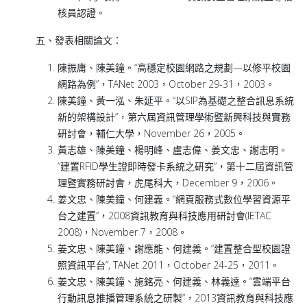
核員認證。
五、發表相關論文：
陳振庸、陳美鐘。“高穩定校園網路之規劃—以修平校園
網路為例”，TANet 2003，October 29-31，2003。
陳美鐘、黃一泓、朱延平。“以SIP為基礎之整合訊息系統
新的架構設計”，第六屆資訊管理學術暨新興科技與實務
研討會，輔仁大學，November 26，2005。
黃志雄、陳美鐘、楊明峰、盧志偉、姜文忠、謝志明。
“建置RFID學生證即時發卡系統之研究”，第十二屆資訊管
理暨實務研討會，虎尾科大，December 9，2006。
姜文忠、陳美鐘、何建義。“網頁服務式數位學習資源平
台之建置”，2008資訊教育與科技應用研討會(IETAC
2008)，November 7，2008。
姜文忠、陳美鐘、謝應能、何建義。“建置整合型校園證
照資訊平台”, TANet 2011，October 24-25，2011。
姜文忠、陳美鐘、施銘亮、何建義、林義達。“雲端平台
行動訊息推播管理系統之研製”，2013資訊教育與科技應