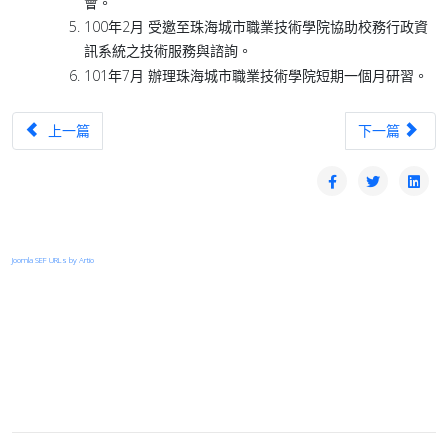
會。
100年2月 受邀至珠海城市職業技術學院協助校務行政資
訊系統之技術服務與諮詢。
101年7月 辦理珠海城市職業技術學院短期一個月研習。
上一篇文章：TANet台中區域網路中心優良網路管理人員-梁仕炘
下一篇文章：T
上一篇
下一篇
Joomla SEF URLs by Artio
登入