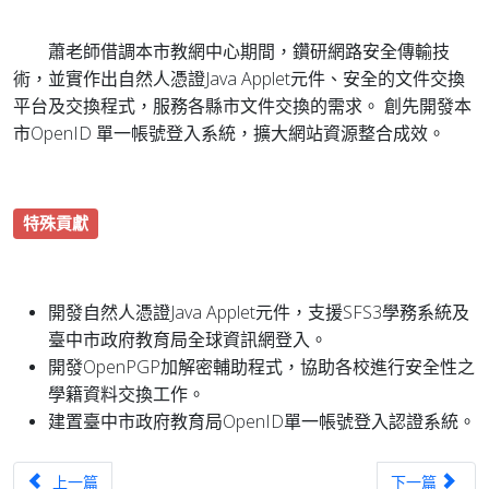
蕭老師借調本市教網中心期間，鑽研網路安全傳輸技
術，並實作出自然人憑證Java Applet元件、安全的文件交換
平台及交換程式，服務各縣市文件交換的需求。 創先開發本
市OpenID 單一帳號登入系統，擴大網站資源整合成效。
特殊貢獻
開發自然人憑證Java Applet元件，支援SFS3學務系統及
臺中市政府教育局全球資訊網登入。
開發OpenPGP加解密輔助程式，協助各校進行安全性之
學籍資料交換工作。
建置臺中市政府教育局OpenID單一帳號登入認證系統。
上一篇文章：TANet台中區域網路中心優良網路管理人員-劉興憲
下一篇文章：T
上一篇
下一篇