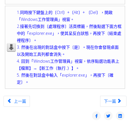
1.同時按下鍵盤上的〔Ctrl〕+〔Alt〕+ 〔Del〕，開啟
「Windows工作管理員」視窗。
2.接著先切換到〔處理程序〕活頁標籤，然後點選下面方框
中的「explorer.exe」，使其呈反白狀態，再按下〔結束處
裡程序〕。
3. 然後在出現的對話盒中按下〔是〕。現在你會發現桌面
以及開始工具列都會消失。
4. 回到「Windows工作管理員」視窗，依序點選功能表上
【檔案】→【新工作（執行..）】。
5. 然後在對話盒中輸入「explorer.exe」，再按下〔確
定〕。
上一篇文章：我想要直接進入系統，可以移除已經設定的使用者密碼
下一篇文章：我
上一篇
下一篇