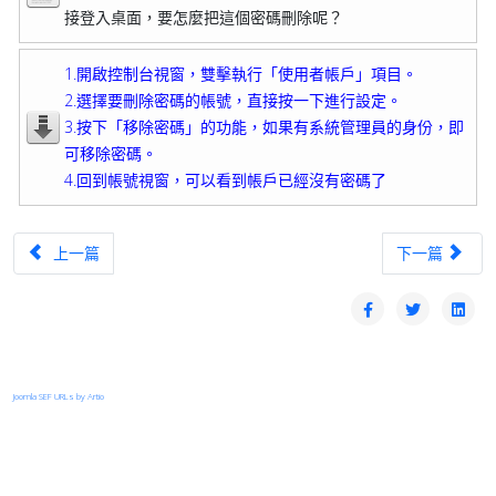
接登入桌面，要怎麼把這個密碼刪除呢？
1.開啟控制台視窗，雙擊執行「使用者帳戶」項目。
2.選擇要刪除密碼的帳號，直接按一下進行設定。
3.按下「移除密碼」的功能，如果有系統管理員的身份，即
可移除密碼。
4.回到帳號視窗，可以看到帳戶已經沒有密碼了
上一篇文章：Windows32位元與64位元的差別?
下一篇文章：wi
上一篇
下一篇
Joomla SEF URLs by Artio