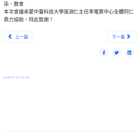
柒、散會:
本次會議承蒙中臺科技大學張淵仁主任率電算中心全體同仁
鼎力協助，特此致謝！
上一篇文章：管理委員會第三十七次會議
下一篇文章：
上一篇
下一篇
Joomla SEF URLs by Artio
登入
首頁