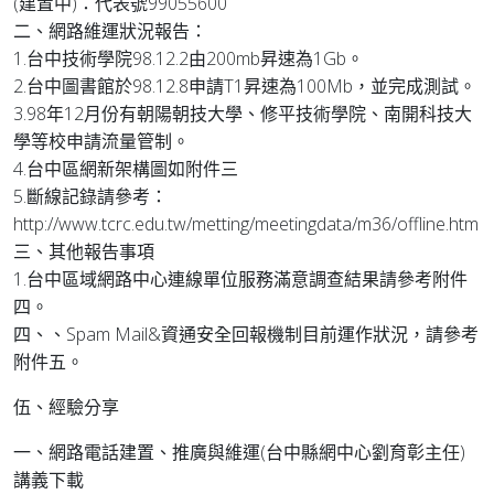
(建置中)：代表號99055600
二、網路維運狀況報告：
1.台中技術學院98.12.2由200mb昇速為1Gb。
2.台中圖書館於98.12.8申請T1昇速為100Mb，並完成測試。
3.98年12月份有朝陽朝技大學、修平技術學院、南開科技大
學等校申請流量管制。
4.台中區網新架構圖如附件三
5.斷線記錄請參考：
http://www.tcrc.edu.tw/metting/meetingdata/m36/offline.htm
三、其他報告事項
1.台中區域網路中心連線單位服務滿意調查結果請參考附件
四。
四、、Spam Mail&資通安全回報機制目前運作狀況，請參考
附件五。
伍、經驗分享
一、網路電話建置、推廣與維運(台中縣網中心劉育彰主任)
講義下載