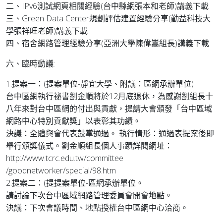
二、IPv6測試網頁相關經驗(台中縣網張本和老師)講義下載
三、Green Data Center規劃評估建置經驗分享(勤益科技大
學張祥旺老師)講義下載
四、宿舍網路管理經驗分享(亞洲大學陳偉嵩組長)講義下載
六、臨時動議:
1.提案一：(提案單位-靜宜大學、附議：區網承辦單位)
台中區網執行祕書劉金順將於12月底退休，為感謝劉組長十
八年來對台中區網的付出與貢獻，提請大會頒發「台中區域
網路中心特別貢獻獎」以表彰其功績。
決議：全體與會代表鼓掌通過。 執行情形：通過表提案後即
舉行頒獎儀式。劉金順組長個人事蹟詳閱網址：
http://www.tcrc.edu.tw/committee
/goodnetworker/special/98.htm
2.提案二：(提提案單位-區網承辦單位。
請討論下次台中區域網路管理委員會開會地點。
決議：下次會議時間、地點授權台中區網中心洽商。