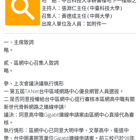
地　點：中台科技大學耕書樓地下一樓順之廰
主持人：張淵仁主任(中臺科技大學)

召集人：黃德成主任(中興大學)

出席人單位及人員：如附件一
一、主席致詞:
略。
貳、區網中心召集人致詞:
略。
參、上次會議決議執行情形:
一.第五屆TANet台中區域網路中心優良網管人員選拔。
二.是否同意授權給台中區網中心逕行審核本區網高中職有關
新世代骨幹網路之連線申請?
議決：同意高中職Gigabit連線申請案由區網中心直接代為審
核。
執行情形：區網中心已同意大明中學、文華高中、衛道中
學、台中圖書館等單位Gigabit連線申請案。前三校已於98年