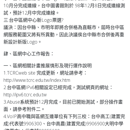
10月分完成連線，台中圖書館則於 98年12月8日完成連線測
試，預計12月中完成連線。
三.台中區網中心新Logo票選?
議決：因台中縣、市明年即將合併格為直轄市，屆時台中區
網服務範圍又將有所異動，因此決議俟台中縣市合併後再重
新設計新版Logo。
肆、區網中心工作報告：
一、區網相關計畫推展情形及現行運作說明
1.TCRCweb site 完成更新，網址請參考：
http://www.tcrc.edu.tw/index.htm
2.台中區網IPv6相關設定已經完成，測試網頁的網址：
http://ipv6.tcrc.edu.tw
3.Abuse系統預計12月完成，目前已開始測試，部分操作畫
面，請參考附件二。
4.VoIP高中職與區網互連單位有下列三校：台中高工(建置完
成)代表號9906300、台中高農(建置完成)9906900大明中學