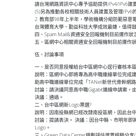
請台灣網路資訊中心專予協助提供IPv4/IPv
(5)另為推動各校相關技術人員建置及管理IP
2. 教育部98年上半年，學術機構分組防範惡意電
台灣體育大學、勤益科技大學成效最婕，值得鼓
四、Spam Mail&資通安全回報機制目前運作
五、區網中心相關資通安全回報機制目前運作
伍、討論事項
一、是否同意授權給台中區網中心逕行審核本區
說明：區網中心即將專為高中職連線單位完成建置
助高中職連線單位完成「TANet新世代骨幹網
討論：請決議同意高中職Gigabit連線申請案
決議：通過。
二、台中區網新Logo票選?
說明：因南投縣網已經改隸南投區網，因此台中區
討論：提請表決。 決議：因台中縣、市明年即
Logo。
三、Green Data Center規劃評估建置經驗