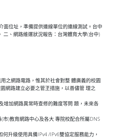
Pv6介面位址，準備提供連線單位的連線測試。台中
接。 二、網路維運狀況報告：台灣體育大學(台中)
業者租用之網路電路，惟其於社會對整 體廣義的校園
園網路建立必要之管玊措施，以善儘管 理之
運作及增加網路異常時查修的難度等問 題，未來各
、縣(市)教育網路中心及各大 專院校配合所屬DNS
何升級使用具備IPv4 /IPv6雙協定服務能力，