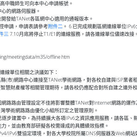
置，高中職師生可向本中心申請帳號。
化區網中心的網路伺服器。
 版本，並開發給TANet各區網中心適用的通報版本。
管控申請，申請表請參考
附件二
。 6.已完成規劃區網連線單位I
件三
7.10月底將停止T1/E1的連線服務，請各連線單位儘速改
/meetingdata/m35/offline.htm
網連線單位相關之決議如下：
由區縣(市)網路中心連接至TANet學術網路，對各校自建與ISP
智慧財產權等相關管理期待，請各校仍應配合對所自建之連外校
網路路由管理設定不佳將影響整體TANet對Internet網路的
台灣學術網路路由優化小組所訂定之管理原則。
基礎環境已逐步建置中，為持續擴大各項IPv6之資訊應用服務，請各區
服務能力，並由教育部研擬各校需達成的具體績效指標。
4/IPv6雙協定環境，對各大學校院所屬DNS伺服器及Web網站如