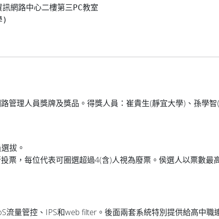
訊網路中心二樓第三PC教室

)

管理人員獎牌及獎品。得獎人員：崔貴生(靜宜大學)、孫學智(大
員選拔。
投票，每位代表可圈選超過4(含)人視為廢票。侯選人以票數最
流量管控、IPS和web filter。後面兩套系統特別提供給高中