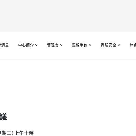
新消息
中心簡介
管理會
連線單位
資通安全
綜
議
期三)上午十時
