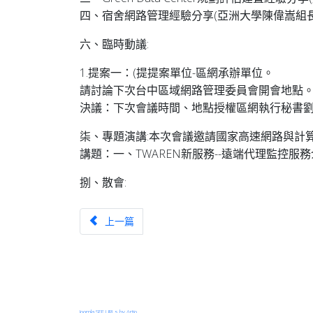
四、宿舍網路管理經驗分享(亞洲大學陳偉嵩組長
六、臨時動議:
1.提案一：(提提案單位-區網承辦單位。
請討論下次台中區域網路管理委員會開會地點
決議：下次會議時間、地點授權區網執行秘書
柒、專題演講:本次會議邀請國家高速網路與計
講題：一、TWAREN新服務--遠端代理監控服
捌、散會:
上一篇文章：管理委員會第三十六次會議
上一篇
Joomla SEF URLs by Artio