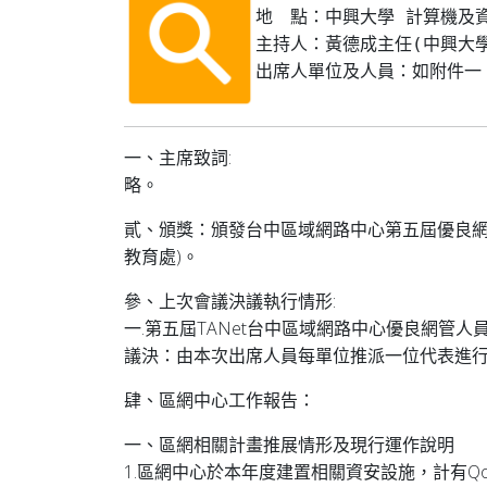
地　點：中興大學 計算機及資
主持人：黃德成主任(中興大學
出席人單位及人員：如附件一
一、主席致詞:
略。
貳、頒獎：頒發台中區域網路中心第五屆優良網路
教育處)。
參、上次會議決議執行情形:
一.第五屆TANet台中區域網路中心優良網管人
議決：由本次出席人員每單位推派一位代表進行
肆、區網中心工作報告：
一、區網相關計畫推展情形及現行運作說明
1.區網中心於本年度建置相關資安設施，計有QoS