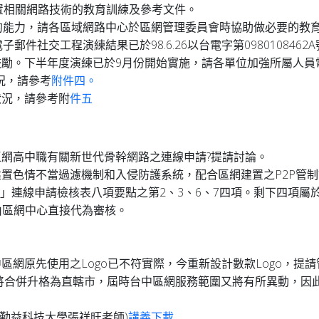
6建置相關網路技術的教育訓練及參考文件。
v6的能力，請各區域網路中心於區網管理委員會時協助做必要的教
子郵件社交工程演練結果已於98.6.26以台電字第09801084
勵。下半年度演練已於9月份開始實施，請各單位加強所屬人員
狀況，請參考
附件四。
狀況，請參考附
件五
網高中職有關新世代骨幹網路之連線申請?提請討論。
色情不當過濾機制和入侵防護系統，配合區網建置之P2P管制設備(
路」連線申請檢核表八項要點之第2、3、6、7四項。剩下四項屬
，由區網中心直接代為審核。
網原先使用之Logo已不符實際，今重新設計數款Logo，提請
將合併升格為直轄市，屆時台中區網服務範圍又將有所異動，因
分享(勤益科技大學張祥旺老師)
講義下載