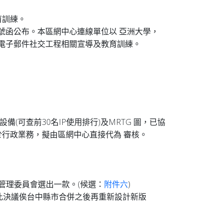
育訓練。
62A號函公布。本區網中心連線單位以 亞洲大學，
電子郵件社交工程相關宣導及教育訓練。
可查前30名IP使用排行)及MRTG 圖，已協
於行政業務，擬由區網中心直接代為 審核。
管理委員會選出一款。(候選：
附件六
)
此決議俟台中縣市合併之後再重新設計新版