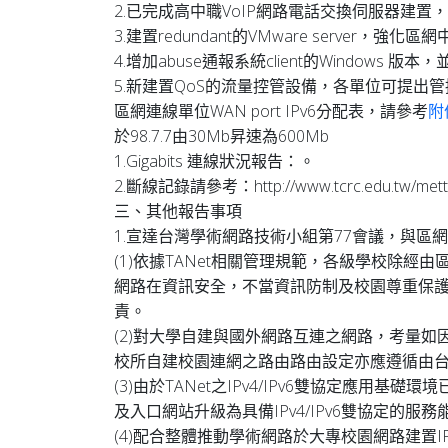
2.已完成高中職VoIP網路電話交換伺服器建
3.建置redundant的VMware server，強
4.增加abuse通報系統client的Windows
5.新建置QoS的流量控管設備，各單位可提出
區網連線單位WAN port IPv6分配表，請參考
附
於98.7.7由30Mb昇速為600Mb
1.Gigabits 連線狀況報告：。
2.斷線記錄請參考：http://www.tcrc.edu.tw/metting
三、其他報告事項
1.宣達台灣學術網路技術小組第77會議，與區
(1)依據TANet相關管理規範，各級學校除經
網路在資訊安全，不當資訊防制及校園尊重保護
責。
(2)對大學自建與國外網路互連之網路，考量如因
校所自建校園連網之路由路由設定亦應遵循由
(3)由於TANet之IPv4/IPv6雙協定應用
及入口網站升級為具備IPv4/IPv6雙協定的
(4)配合整體推動學術網路於大專校園網路建置IPv