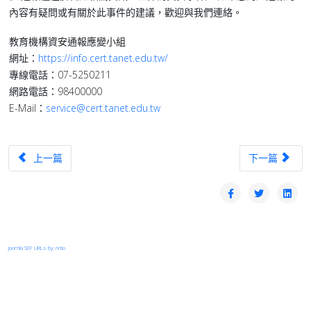
內容有疑問或有關於此事件的建議，歡迎與我們連絡。
教育機構資安通報應變小組
網址：
https://info.cert.tanet.edu.tw/
專線電話：07-5250211
網路電話：98400000
E-Mail：
service@cert.tanet.edu.tw
上一篇文章：【漏洞預警】Oracle針對旗下多款產品發布重大資安公告(CVE-202
下一篇文章：【漏
上一篇
下一篇
Joomla SEF URLs by Artio