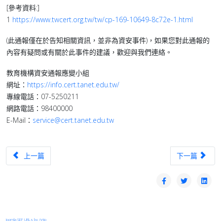
[參考資料:]
1
https://www.twcert.org.tw/tw/cp-169-10649-8c72e-1.html
(此通報僅在於告知相關資訊，並非為資安事件)，如果您對此通報的
內容有疑問或有關於此事件的建議，歡迎與我們連絡。
教育機構資安通報應變小組
網址：
https://info.cert.tanet.edu.tw/
專線電話：07-5250211
網路電話：98400000
E-Mail：
service@cert.tanet.edu.tw
上一篇文章：【漏洞預警】普羅通信｜PrismX MX100 AP controller - 存在
下一篇文章：【漏
上一篇
下一篇
Joomla SEF URLs by Artio