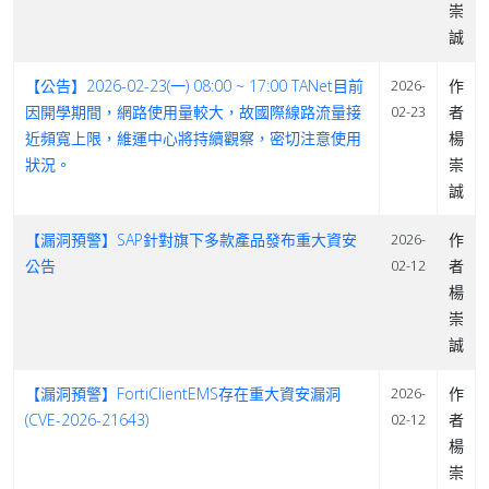
崇
誠
【公告】2026-02-23(一) 08:00 ~ 17:00 TANet目前
作
2026-
因開學期間，網路使用量較大，故國際線路流量接
者
02-23
近頻寬上限，維運中心將持續觀察，密切注意使用
楊
狀況。
崇
誠
【漏洞預警】SAP針對旗下多款產品發布重大資安
作
2026-
公告
者
02-12
楊
崇
誠
【漏洞預警】FortiClientEMS存在重大資安漏洞
作
2026-
(CVE-2026-21643)
者
02-12
楊
崇