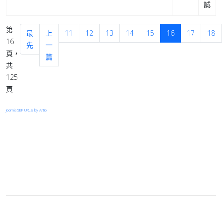
誠
第
最
上
11
12
13
14
15
16
17
18
16
先
一
頁，
篇
共
125
頁
Joomla SEF URLs by Artio
登入
首頁
© 2026 Your Company. All Rights Reserved. Designed By