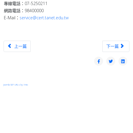
專線電話：07-5250211
網路電話：98400000
E-Mail：
service@cert.tanet.edu.tw
上一篇文章：【轉知】【公告】建國科技大學 配合該校總務處年度校區
下一篇文章：【漏洞
上一篇
下一篇
Joomla SEF URLs by Artio
登入