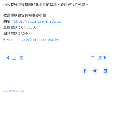
內容有疑問或有關於此事件的建議，歡迎與我們連絡。
教育機構資安通報應變小組
網址：
https://info.cert.tanet.edu.tw/
專線電話：07-5250211
網路電話：98400000
E-Mail：
service@cert.tanet.edu.tw
上一篇文章：【漏洞預警】Internet Systems Consortium (ISC) 的B
下一篇文章：【
上一篇
下一篇
Joomla SEF URLs by Artio