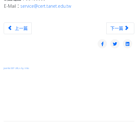
E-Mail：
service@cert.tanet.edu.tw
上一篇文章：【漏洞預警】FortiClient EMS存在高風險安全漏洞(CVE-2
下一篇文章：【漏洞
上一篇
下一篇
Joomla SEF URLs by Artio
登入
首頁
© 2026 Your Company. All Rights Reserved. Designed By