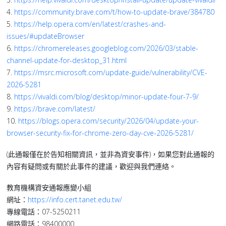
4.
https://community.brave.com/t/how-to-update-brave/384780
5.
https://help.opera.com/en/latest/crashes-and-
issues/#updateBrowser
6.
https://chromereleases.googleblog.com/2026/03/stable-
channel-update-for-desktop_31.html
7.
https://msrc.microsoft.com/update-guide/vulnerability/CVE-
2026-5281
8.
https://vivaldi.com/blog/desktop/minor-update-four-7-9/
9.
https://brave.com/latest/
10.
https://blogs.opera.com/security/2026/04/update-your-
browser-security-fix-for-chrome-zero-day-cve-2026-5281/
(此通報僅在於告知相關資訊，並非為資安事件)，如果您對此通報的
內容有疑問或有關於此事件的建議，歡迎與我們連絡。
教育機構資安通報應變小組
網址：
https://info.cert.tanet.edu.tw/
專線電話：07-5250211
網路電話：98400000