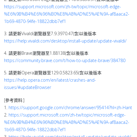
https://support.microsoft.com/zh-tw/topic/microsoft-edge-
%E6%9B%B4%E6%96%B0%E8%A8%AD%E5%AE%9A-af8aaca2-
1b69-4870-94fe-18822dbb7ef1
3. 請更新Vivaldi瀏覽器至7.9.3970.47(含)以後版本
https://help.vivaldi.com/desktop/install-update/update-vivaldi/
4. 請更新Brave瀏覽器至1.88138(含)以後版本
https://community.brave.com/t/how-to-update-brave/384780
5. 請更新Opera瀏覽器至129.0.5823.65(含)以後版本
https://help.opera.com/en/latest/crashes-and-
issues/#updateBrowser
[參考資料:]
1.
https://support.google.com/chrome/answer/95414?hl=zh-Hant
2.
https://support.microsoft.com/zh-tw/topic/microsoft-edge-
%E6%9B%B4%E6%96%B0%E8%A8%AD%E5%AE%9A-af8aaca2-
1b69-4870-94fe-18822dbb7ef1
3.
https://help.vivaldi.com/desktop/install-update/update-vivaldi/