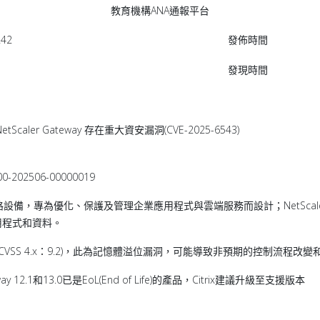
教育機構ANA通報平台
242
發佈時間
發現時間
etScaler Gateway 存在重大資安漏洞(CVE-2025-6543)
02506-00000019
DC)是一款網路設備，專為優化、保護及管理企業應用程式與雲端服務而設計；NetScaler G
用程式和資料。
543，CVSS 4.x：9.2)，此為記憶體溢位漏洞，可能導致非預期的控制流程
way 12.1和13.0已是EoL(End of Life)的產品，Citrix建議升級至支援版本