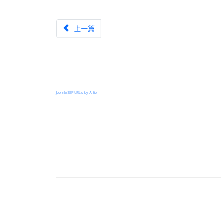
上一篇文章：【漏洞預警】CISA新增3個已知遭駭客利用之漏洞
上一篇
Joomla SEF URLs by Artio