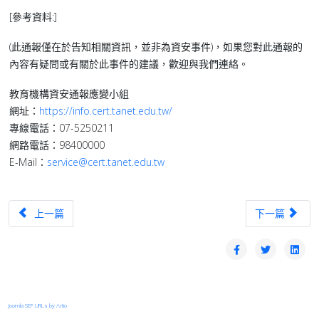
[參考資料:]
(此通報僅在於告知相關資訊，並非為資安事件)，如果您對此通報的
內容有疑問或有關於此事件的建議，歡迎與我們連絡。
教育機構資安通報應變小組
網址：
https://info.cert.tanet.edu.tw/
專線電話：07-5250211
網路電話：98400000
E-Mail：
service@cert.tanet.edu.tw
上一篇文章：【漏洞預警】CISA新增3個已知遭駭客利用之漏洞至KEV目錄(202
下一篇文章：【漏洞預
上一篇
下一篇
Joomla SEF URLs by Artio