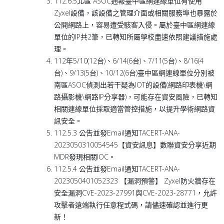
112.6.5北區 ASOC通報臺中區網連線單位有使用
Zyxel設備，該設備之管理介面或相關服務埠也暴露於
公開網路上，容易遭受駭客入侵。屬於臺中區網連線
單位的IP共2筆，已轉知所屬學校盡速依照建議措施處
理。
112年5/10(12台)、6/14(6台)、7/11(5台)、8/16(4
台)、9/13(5台)、10/12(6台)臺中區網連線單位分別被
南區ASOC偵測出若干疑為IOT的設備(網路印表機\網
路攝影機\網路IP分享器)，可能存在資安風險，已轉知
相關連線單位採取適當管控措施，以提升學術網路資
訊安全。
112.5.3 公告並發Email通知TACERT-ANA-
2023050310054545【資安訊息】數聯資安分享近期
MDR發現相關IOC。
112.5.4 公告並發Email通知TACERT-ANA-
2023050401052323 【漏洞預警】 Zyxel防火牆存在
安全漏洞CVE-2023-27991與CVE-2023-28771，允許
攻擊者遠端執行任意程式碼，請儘速確認並進行更
新！