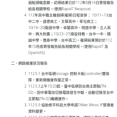
弱點掃瞄意願，初掃結果已於112年8月14日寄發報告
給各相關學校。(使用Rapid7 Nexpose)
112年高中職主機弱掃(複掃)日程安排： 10/11~13(台
中二中、達德商工、文華高中、草屯商工；
10/16~20(衛道中學、卓蘭高中、明道中學、立人高
中、興大附農；10/23~27(南投特教、台中一中、精
誠中學、僑泰中學、台中高工)。複掃結果預計於112
年10月底寄發報告給各相關學校。(使用Rapid7 及
OpenVAS)
二、網路維運狀況報告
112.5.1 台中區網storage 控制卡板(controller)雙故
障，重新開機後恢復正常。
112.5.3上午10:20起，臺中區網到台南主節點(TN-
02)，因中華電信切換電路發生中斷，自動切換至台中
主節點(TN-02)繼續運作。
112.5.9 協助修平科技大學申請TANet Whois IP管理者
資料變更。