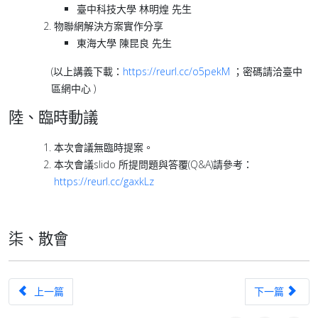
臺中科技大學 林明煌 先生
物聯網解決方案實作分享
東海大學 陳昆良 先生
(以上講義下載：
https://reurl.cc/o5pekM
；密碼請洽臺中
區網中心 )
陸、
臨時動議
本次會議無臨時提案。
本次會議slido 所提問題與答覆(Q&A)請參考：
https://reurl.cc/gaxkLz
柒、散會
上一篇文章：管理委員會第七十次會議
下一篇文章：
上一篇
下一篇