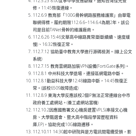
112.5.23 8:00宜寧中學反應斷線，通知台灣佳光查
修，11:45恢復連線。
112.6.9 教育部「100G骨幹網路服務維護案」由華電
聯網得標，履約期限112.6.6~114.6.4為期2年，該公
司是目前TANet骨幹的維護廠商。
112.6.26 15:46文華高中線路異常(斷斷續續、速度緩
慢)、16:32恢復正常。
112.7.12 協助臺中教育大學進行源碼檢測。(線上公文
系統)
112.7.15 教育雲網路加裝VPN設備(FortiGate系列)。
112.8.1 中州科技大學退場，連接區網電路中斷。
112.8.1勤益科技大學12:48線路中斷，14:45恢復正
常。(該校6509故障造成)
112.8.9 東海大學反應該校2個IP無法正常連線台中市
政府養工處網站。(養工處網站當機)
112.10.2因應國教署文心機房建置VPLS(串接文心機
房、大學甄選會、暨大高中階段學習歷程資料
庫,EP)，協助完成10G線路遷移。
112.10.11 14:30起中研院與是方電訊間電纜受損，影