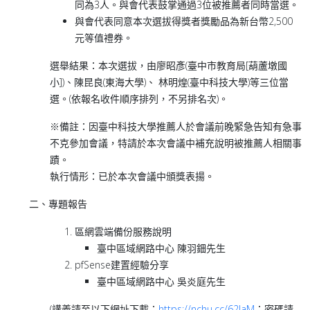
同為3人。與會代表鼓掌通過3位被推薦者同時當選。
與會代表同意本次選拔得獎者獎勵品為新台幣2,500
元等值禮券。
選舉結果
：本次選拔，由廖昭彥(臺中市教育局[葫蘆墩國
小])、陳昆良(東海大學)、 林明煌(臺中科技大學)等三位當
選。(依報名收件順序排列，不另排名次)。
※備註：因臺中科技大學推薦人於會議前晚緊急告知有急事
不克參加會議，特請於本次會議中補充說明被推薦人相關事
蹟。
執行情形
：已於本次會議中頒獎表揚。
二、專題報告
區網雲端備份服務說明
臺中區域網路中心 陳羽鈿先生
pfSense建置經驗分享
臺中區域網路中心 吳炎庭先生
(講義請至以下網址下載：
https://nchu.cc/62IaM
；密碼請