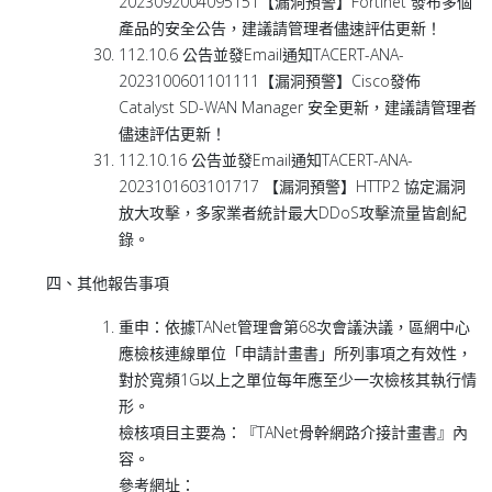
2023092004095151【漏洞預警】Fortinet 發布多個
產品的安全公告，建議請管理者儘速評估更新！
112.10.6 公告並發Email通知TACERT-ANA-
2023100601101111【漏洞預警】Cisco發佈
Catalyst SD-WAN Manager 安全更新，建議請管理者
儘速評估更新！
112.10.16 公告並發Email通知TACERT-ANA-
2023101603101717 【漏洞預警】HTTP2 協定漏洞
放大攻擊，多家業者統計最大DDoS攻擊流量皆創紀
錄。
四、其他報告事項
重申：依據TANet管理會第68次會議決議，區網中心
應檢核連線單位「申請計畫書」所列事項之有效性，
對於寬頻1G以上之單位每年應至少一次檢核其執行情
形。
檢核項目主要為：『TANet骨幹網路介接計畫書』內
容。
參考網址：