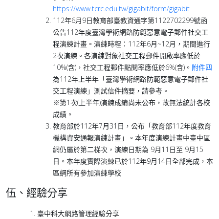
https://www.tcrc.edu.tw/gigabit/form/gigabit
112年6月9日教育部臺教資通字第1122702299號函
公告112年度臺灣學術網路防範惡意電子郵件社交工
程演練計畫。演練時程：112年6月~12月，期間進行
2次演練。各演練對象社交工程郵件開啟率應低於
10%(含)，社交工程郵件點閱率應低於6%(含)。
附件四
為112年上半年「臺灣學術網路防範惡意電子郵件社
交工程演練」測試信件摘要，請參考。
※第1次(上半年)演練成績尚未公布，故無法統計各校
成績。
教育部於112年7月31日，公布「教育部112年度教育
機構資安通報演練計畫」。本年度演練計畫中臺中區
網仍屬於第二梯次，演練日期為 9月11日至 9月15
日。本年度實際演練已於112年9月14日全部完成，本
區網所有參加演練學校
伍、
經驗分享
臺中科大網路管理經驗分享