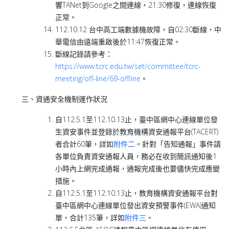
響TANet到Google之間連線，21:30修復，連線恢復
正常。
112.10.12 台中高工端數據機故障，自02:30斷線，中
華電信由遠端重啟後於11:47恢復正常。
斷線記錄請參考：
https://www.tcrc.edu.tw/set/committee/tcrc-
meeting/off-line/69-offline
。
三、資通安全機制運作狀況
自112.5.1至112.10.13止，臺中區網中心連線單位發
生資安事件並登錄於教育機構資安通報平台(TACERT)
者合計60筆，詳如
附件二
。針對「告知通報」事件請
各單位負責資安通報人員，務必在收到簡訊通知後1
小時內上網完成通報，通報完成後也要儘快完成應變
措施。
自112.5.1至112.10.13止，教育機構資安通報平台對
臺中區網中心連線單位發出資安預警事件(EWA)通知
單，合計135筆，詳如
附件三
。