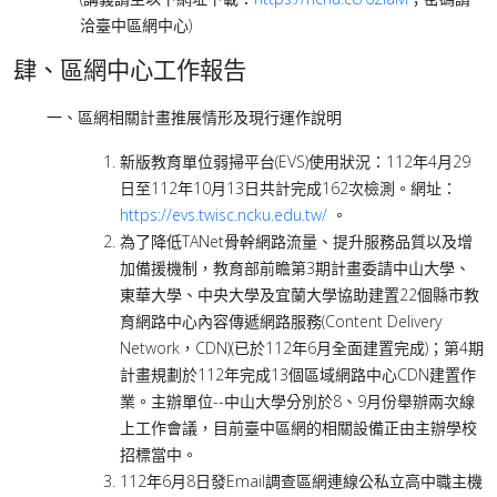
洽臺中區網中心)
肆
、區網中心工作報告
一、區網相關計畫推展情形及現行運作說明
新版教育單位弱掃平台(EVS)使用狀況：112年4月29
日至112年10月13日共計完成162次檢測。網址：
https://evs.twisc.ncku.edu.tw/
。
為了降低TANet骨幹網路流量、提升服務品質以及增
加備援機制，教育部前瞻第3期計畫委請中山大學、
東華大學、中央大學及宜蘭大學協助建置22個縣市教
育網路中心內容傳遞網路服務(Content Delivery
Network，CDN)(已於112年6月全面建置完成)；第4期
計畫規劃於112年完成13個區域網路中心CDN建置作
業。主辦單位--中山大學分別於8、9月份舉辦兩次線
上工作會議，目前臺中區網的相關設備正由主辦學校
招標當中。
112年6月8日發Email調查區網連線公私立高中職主機