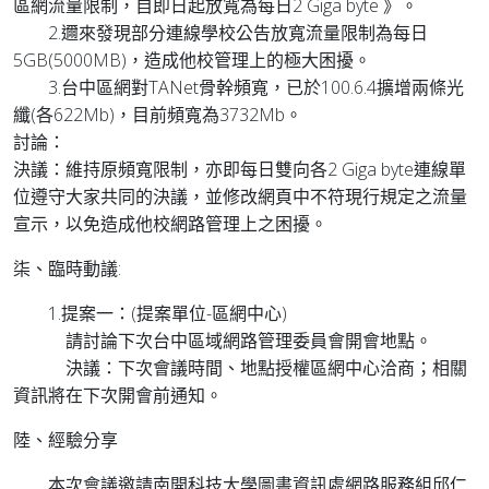
區網流量限制，自即日起放寬為每日2 Giga byte 》。
2.邇來發現部分連線學校公告放寬流量限制為每日
5GB(5000MB)，造成他校管理上的極大困擾。
3.台中區網對TANet骨幹頻寬，已於100.6.4擴增兩條光
纖(各622Mb)，目前頻寬為3732Mb。
討論：
決議：維持原頻寬限制，亦即每日雙向各2 Giga byte連線單
位遵守大家共同的決議，並修改網頁中不符現行規定之流量
宣示，以免造成他校網路管理上之困擾。
柒、臨時動議:
1.提案一：(提案單位-區網中心)
請討論下次台中區域網路管理委員會開會地點。
決議：下次會議時間、地點授權區網中心洽商；相關
資訊將在下次開會前通知。
陸、經驗分享
本次會議邀請南開科技大學圖書資訊處網路服務組邱仁