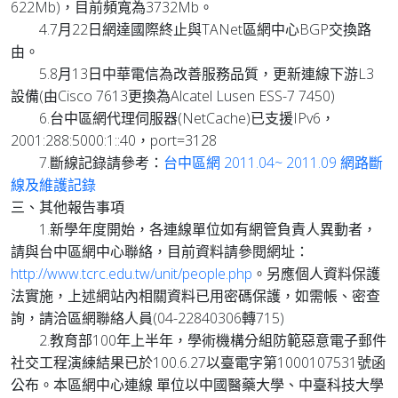
622Mb)，目前頻寬為3732Mb。
4.7月22日網達國際終止與TANet區網中心BGP交換路
由。
5.8月13日中華電信為改善服務品質，更新連線下游L3
設備(由Cisco 7613更換為Alcatel Lusen ESS-7 7450)
6.台中區網代理伺服器(NetCache)已支援IPv6，
2001:288:5000:1::40，port=3128
7.斷線記錄請參考：
台中區網 2011.04~ 2011.09 網路斷
線及維護記錄
三、其他報告事項
1.新學年度開始，各連線單位如有網管負責人異動者，
請與台中區網中心聯絡，目前資料請參閱網址：
http://www.tcrc.edu.tw/unit/people.php
。另應個人資料保護
法實施，上述網站內相關資料已用密碼保護，如需帳、密查
詢，請洽區網聯絡人員(04-22840306轉715)
2.教育部100年上半年，學術機構分組防範惡意電子郵件
社交工程演練結果已於100.6.27以臺電字第1000107531號函
公布。本區網中心連線 單位以中國醫藥大學、中臺科技大學