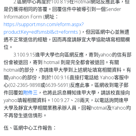
2.區網中心再度於100.8.19在Hotmail網站反應此事，但
是仍獲得相同的答覆。回覆信件中被導引到一個Sender
Information Form (網址：
https://support.msn.com/eform.aspx?
productKey=edfsmsbl&ct=eformts
)，但因區網中心並無遭
遇不正常退信的經驗，因而再度請靜宜大學協助填寫相關欄
位。
3.100.9.15逢甲大學也向區網反應，寄到yahoo的信有部
份會被退回，寄到 hotmail 則是完全都會被退回。有關
hotmail的部分，亦請逢甲大學到上述網址填寫相關資料。有
關yahoo的部份，則於100.9.16直接打電話給 Yahoo客服中
心(02-2365-9898或6639-5691)反應此事，區網收到電子郵
件回覆如
附件三
，也將此訊息轉知逢甲大學，請該校直接向
yahoo填報相關資料。100.9.27、28兩天，以電話詢問逢甲
大學及靜宜大學相關業務承辦人員，回報hotmail及Yahoo均
不再發生退信情形。
伍、區網中心工作報告：