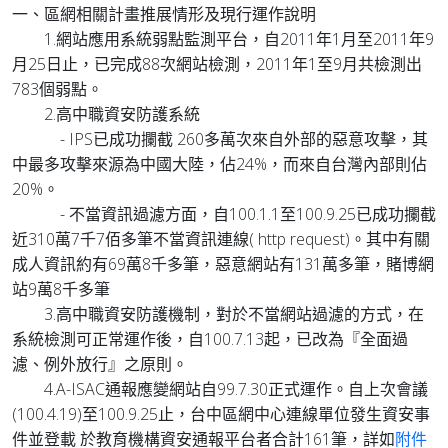
一、區網相關計畫推展情形及現行運作說明
1.網站應用系統弱點監測平台，自2011年1月至2011年9
月25日止，已完成88次網站檢測，2011年1至9月共檢測出
783個弱點。
2.高中職資安防護系統
- IPS已成功攔截 260多萬次來自外部的惡意攻擊，其
中最多攻擊來源為中國大陸，佔24%，而來自台灣內部則佔
20%。
- 不當資訊過濾方面，自100.1.1至100.9.25已成功攔截
近310萬7千7佰多筆不當資訊連線( http request)。其中有關
成人資訊約有69萬8千多筆，惡意網站有131萬多筆，賭博網
站9萬8千多筆
3.高中職資安防護機制，對於不當網站過濾的方式，在
系統檢測可正常運作後，自100.7.13起，已改為『全面過
濾、例外放行』之原則。
4.A-ISAC通報應變網站自99.7.30正式運作。自上次會議
(100.4.19)至100.9.25止，台中區網中心連線單位發生資安事
件並登載 於教育機構資安通報平台者合計161筆，詳如
附件