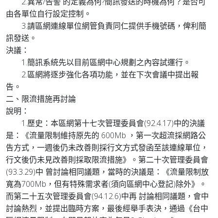
2.異常/告警 的定義為何?簡訊發送的時機為何？是否可
由各單位自行設定控制。
3.請區網連線單位網管負責同仁提供手機號碼，俾利簡
訊發送。
決議：
1.簡訊系統先以目前區網中心規劃之內容試運行。
2.區網將逐步強化各項功能，並在下次會議中提出報
告。
二、限流措施再討論
說明：
1.歷史：本區網第十七次管理委員會(92.4.17)中的決議
是：《流量限制維持原先的 600Mb ，第一次超流採網路公
告方式，一週後仍未改善則採行文方式發函至該連線單位，
行文後仍未見改善則採取限流措施》。第二十次管理委員會
(93.3.29)中 曾討論相同議題，當時的決議是：《流量限制放
寬為700Mb，但有特殊需求者(須向區網中心登記)除外》。
而第二十五次管理委員會(94.12.6)中再 討論相同議題，會中
討論熱烈，並提出臨時方案，最後經舉手表決，通過《台中