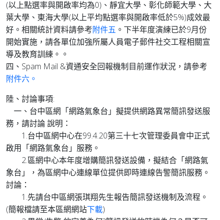
(以上點選率與開啟率均為0)、靜宜大學、彰化師範大學、大
葉大學、東海大學(以上平均點選率與開啟率低於5%)成效最
好。相關統計資料請參考
附件五
。下半年度演練已於9月份
開始實施，請各單位加強所屬人員電子郵件社交工程相關宣
導及教育訓練。。
四、Spam Mail &資通安全回報機制目前運作狀況，請參考
附件六。
陸、討論事項:
一、台中區網「網路氣象台」擬提供網路異常簡訊發送服
務，請討論 說明：
1.台中區網中心在99.4.20第三十七次管理委員會中正式
啟用「網路氣象台」服務。
2.區網中心本年度增購簡訊發送設備，擬結合「網路氣
象台」，為區網中心連線單位提供即時連線告警簡訊服務。
討論：
1.先請台中區網張琪翔先生報告簡訊發送機制及流程。
(簡報檔請至本區網網站
下載
)