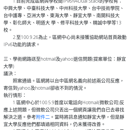
1.目前完成區網與學校間IPv6/v4Dual Stack的學校有：
中興大學、中臺科技大學、中州科技大學、台中技術學院、
台中護專、亞洲大學、東海大學、靜宜大學、南開科技大
學、彰化師大、明道大 學、修平科技大學、精誠中學等13
校。
2.至100.9.26為止，區網中心尚未接獲協助網站首頁啟動
IPv6功能的請求。
三、學術網路送至hotmail及yahoo退信問題(提案單位：靜宜
大學)
議決：
照案通過。區網將以台中區網名義向前述兩公司反應，
寄信到yahoo及hotmail卻收不到的情況。
執行情形：
1.區網中心於100.5.9首度以電話向Hotmail(微軟公司)反
應上述問題，但微軟公司只丟出一個網頁讓我們自已去尋找
解決之道。參考
附件二
。當時將訊息通知靜宜大學，但是靜
宜大學反應他們都填過相同資料，仍未獲得改善。