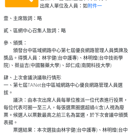
出席人單位及人員：如
附件一
壹、主席致詞：略
貳、區網中心召集人致詞：略
參、頒獎：
頒發台中區域網路中心第七屆優良網路管理人員獎牌及
獎品。得獎人員：林宇健(台中護專)、林明煌(台中技術學
院)、蔡益吉(中國醫藥大學)、邱仁成(南開科技大學)
肆、上次會議決議執行情形:
一、第七屆TANet台中區堿網路中心優良網路管理人員選
拔。
議決：由本次出席人員每單位推派一位代表進行投票，
每位代表可圈一至三人，每張選票圈選超過4(含)人視為廢
票。候選人以票數最高之前三名為當選，於下次會議中頒獎
表揚。
票選結果：本次選抜由林宇健(台中護專)、林明煌(台中