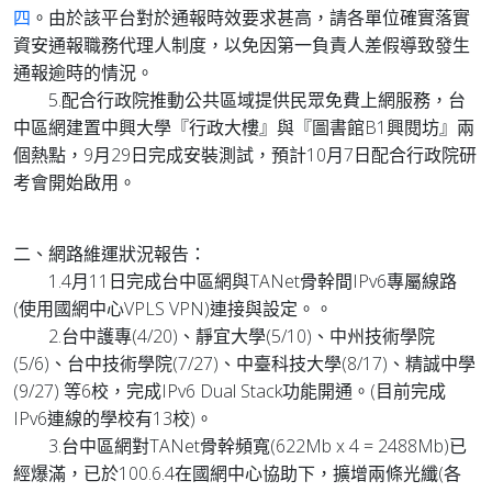
四
。由於該平台對於通報時效要求甚高，請各單位確實落實
資安通報職務代理人制度，以免因第一負責人差假導致發生
通報逾時的情況。
5.配合行政院推動公共區域提供民眾免費上網服務，台
中區網建置中興大學『行政大樓』與『圖書館B1興閱坊』兩
個熱點，9月29日完成安裝測試，預計10月7日配合行政院研
考會開始啟用。
二、網路維運狀況報告：
1.4月11日完成台中區網與TANet骨幹間IPv6專屬線路
(使用國網中心VPLS VPN)連接與設定。。
2.台中護專(4/20)、靜宜大學(5/10)、中州技術學院
(5/6)、台中技術學院(7/27)、中臺科技大學(8/17)、精誠中學
(9/27) 等6校，完成IPv6 Dual Stack功能開通。(目前完成
IPv6連線的學校有13校)。
3.台中區網對TANet骨幹頻寬(622Mb x 4 = 2488Mb)已
經爆滿，已於100.6.4在國網中心協助下，擴增兩條光纖(各