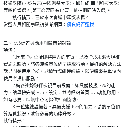
技術學院)、蔡益吉(中國醫藥大學)、邱仁成(南開科技大學)
等四位當選。(第三高票同為17票，依往例同時入選)。
執行情形：已於本次會議中頒獎表揚。
當選人員相關事蹟請參考網頁：
優良網管選拔
二、Ipv6建置與應用相關問題討論
議決：
1.因應IPv4位址即將用盡的事實，以及IPv6未來大規模
實施之趨勢，請各連線單位儘早採取行動。最好的解決方法
就是開始使用IPv6，累積實際維運經驗，以便將來為單位內
使用者提供服務。
2.請各連線夥伴檢視目前設備，如具備技援IPv6的能
力，請盡快完成IPv6，設定，並將網站首頁Ipv6功能啟用，
如有必要，區網中心可提供相關協助。
3.單位連線設備若不具備支援IPv6的能力，請酌單位預
算經費狀況，進行必要的功能升級。
執行情形：