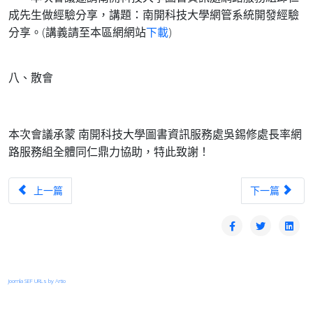
成先生做經驗分享，講題：南開科技大學網管系統開發經驗
分享。(講義請至本區網網站
下載
)
八、散會
本次會議承蒙 南開科技大學圖書資訊服務處吳錫修處長率網
路服務組全體同仁鼎力協助，特此致謝！
上一篇文章：管理委員會第四十二次會議
下一篇文章：
上一篇
下一篇
Joomla SEF URLs by Artio