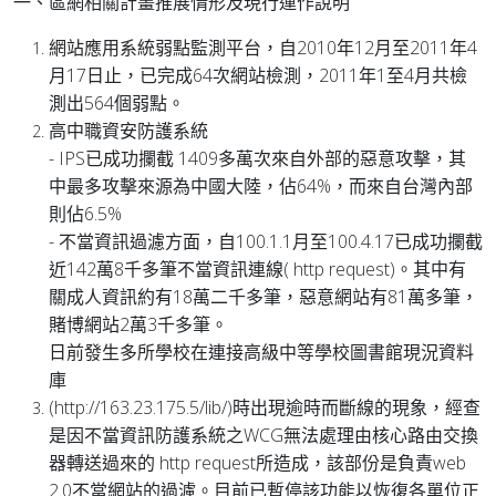
一、區網相關計畫推展情形及現行運作說明
網站應用系統弱點監測平台，自2010年12月至2011年4
月17日止，已完成64次網站檢測，2011年1至4月共檢
測出564個弱點。
高中職資安防護系統
- IPS已成功攔截 1409多萬次來自外部的惡意攻擊，其
中最多攻擊來源為中國大陸，佔64%，而來自台灣內部
則佔6.5%
- 不當資訊過濾方面，自100.1.1月至100.4.17已成功攔截
近142萬8千多筆不當資訊連線( http request)。其中有
關成人資訊約有18萬二千多筆，惡意網站有81萬多筆，
賭博網站2萬3千多筆。
日前發生多所學校在連接高級中等學校圖書館現況資料
庫
(http://163.23.175.5/lib/)時出現逾時而斷線的現象，經查
是因不當資訊防護系統之WCG無法處理由核心路由交換
器轉送過來的 http request所造成，該部份是負責web
2.0不當網站的過濾。目前已暫停該功能以恢復各單位正