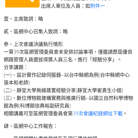
出席人單位及人員：如
附件一
壹、主席致詞：略
貳、區網中心召集人致詞：略
參、上次會議決議執行情形:
一第39次區網管理委員會未安排討論事項，僅邀請歷屆優良
網路管理人員選拔得獎人員三名，進行「經驗分享」。
分享講題：
(一)、設計實作記錄伺服器--以台中縣網為例(台中縣網中心
張本和老師)
(二)、靜宜大學無線建置經驗分享(靜宜大學崔貴生小姐)
(三)、數位博物館建構實務與推廣行銷--以國立自然科學博物
館為例(科博館徐典裕副研究員)
相關講義可至區網管理委員會第
39次會議紀錄網址下載
。
肆、區網中心工作報告：