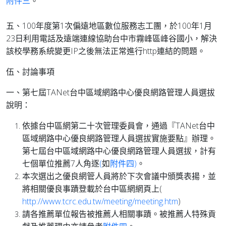
附件三
。
五、100年度第1次偏遠地區數位服務志工團，於100年1月
23日利用電話及遠端連線協助台中市霧峰區峰谷國小，解決
該校學務系統變更IP之後無法正常進行http連結的問題。
伍、討論事項
一、第七屆TANet台中區域網路中心優良網路管理人員選拔
說明：
依據台中區網第二十次管理委員會，通過『TANet台中
區域網路中心優良網路管理人員選拔實施要點』辦理。
第七屆台中區域網路中心優良網路管理人員選拔，計有
七個單位推薦7人角逐
(
如
附件四)
。
本次選出之優良網管人員將於下次會議中頒獎表揚，並
將相關優良事蹟登載於台中區網網頁上(
http://www.tcrc.edu.tw/meeting/meeting.htm
)
請各推薦單位報告被推薦人相關事蹟。被推薦人特殊貢