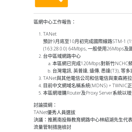
區網中心工作報告：
TANet
預計9月底至10月初完成國際線路STM-1 (155Mb
(163.28.0.0) 64Mbps, 一般使用26Mbps
台中區域網路中心
本區網已完成120Mbps對新竹NCHC頻
台灣電訊, 英普達, 遠傳, 悉達(T3), 等多
TANet與其他電信公司和信電信與東森將拉STM
目前中文網域名稱系統(MDNS)，TWNI
本區網增購Router及Proxy Server
討論提綱：
TANet優秀人員選拔
決議：推薦南投縣教育網路中心林紹湖先生代
流量管制措施檢討