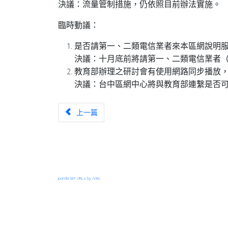
決議：流量管制措施，仍依照目前辦法實施。
臨時動議：
是否請第一、二類電信業者來本區網說明
決議：十月底前將請第一、二類電信業者（
教育部辦理之研討會有使用網路同步播放，
決議：台中區網中心將與教育部連繫是否
上一篇文章：管理委員會第十二次會議
上一篇
Joomla SEF URLs by Artio