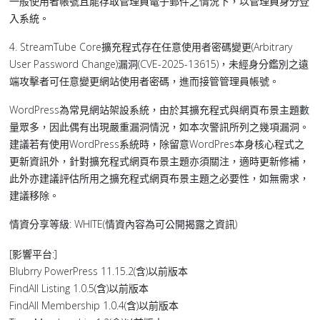
一般使用者帳號且能存取管理員電子郵件之情況下，以管理員身分登
入系統。
4. StreamTube Core擴充程式存在任意使用者密碼變更(Arbitrary
User Password Change)漏洞(CVE-2025-13615)，未經身分鑑別之遠
端攻擊者可任意變更網站使用者密碼，進而接管管理員帳號。
WordPress為常見網站架設系統，由於其擴充程式與網頁布景主題數
量眾多，因此偶有出現嚴重漏洞情況，如本次警訊所列之幾項漏洞。
建議若有使用WordPress系統時，除留意WordPres本身核心程式之
更新資訊外，針對擴充程式網頁布景主題亦須關注，適時更新修補，
此外亦建議評估所用之擴充程式網頁布景主題之必要性，如無需求，
建議移除。
情資分享等級: WHITE(情資內容為可公開揭露之資訊)
[影響平台:]
Blubrry PowerPress 11.15.2(含)以前版本
FindAll Listing 1.0.5(含)以前版本
FindAll Membership 1.0.4(含)以前版本