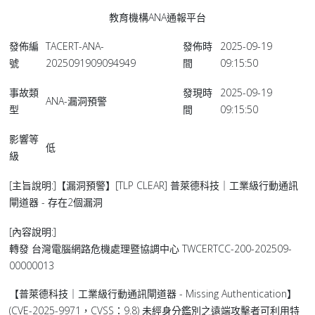
教育機構ANA通報平台
發佈編
TACERT-ANA-
發佈時
2025-09-19
號
2025091909094949
間
09:15:50
事故類
發現時
2025-09-19
ANA-漏洞預警
型
間
09:15:50
影響等
低
級
[主旨說明:]【漏洞預警】[TLP CLEAR] 普萊德科技｜工業級行動通訊
閘道器 - 存在2個漏洞
[內容說明:]
轉發 台灣電腦網路危機處理暨協調中心 TWCERTCC-200-202509-
00000013
【普萊德科技｜工業級行動通訊閘道器 - Missing Authentication】
(CVE-2025-9971，CVSS：9.8) 未經身分鑑別之遠端攻擊者可利用特