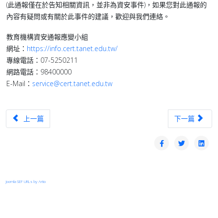
(此通報僅在於告知相關資訊，並非為資安事件)，如果您對此通報的
內容有疑問或有關於此事件的建議，歡迎與我們連絡。
教育機構資安通報應變小組
網址：
https://info.cert.tanet.edu.tw/
專線電話：07-5250211
網路電話：98400000
E-Mail：
service@cert.tanet.edu.tw
上一篇文章：【漏洞預警】Cisco IOS XE存在高風險資安漏洞(CVE-2025
下一篇文章：【漏
上一篇
下一篇
Joomla SEF URLs by Artio