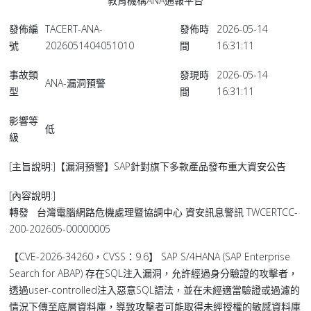
教育機構ANA通報平台
發佈編
TACERT-ANA-
發佈時
2026-05-14
號
2026051404051010
間
16:31:11
事故類
發現時
2026-05-14
ANA-漏洞預警
型
間
16:31:11
影響等
低
級
[主旨說明:]【漏洞預警】SAP針對旗下多款產品發布重大資安公告
[內容說明:]
轉發 台灣電腦網路危機處理暨協調中心 資安訊息警訊 TWCERTCC-
200-202605-00000005
【CVE-2026-34260，CVSS：9.6】 SAP S/4HANA (SAP Enterprise
Search for ABAP) 存在SQL注入漏洞，允許經過身分驗證的攻擊者，
透過user-controlled注入惡意SQL語法，並在未經適當驗證或過濾的
情況下傳至底層資料庫，導致攻擊者可能取得未經授權的敏感資料庫