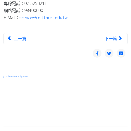
專線電話：07-5250211
網路電話：98400000
E-Mail：
service@cert.tanet.edu.tw
上一篇文章：【轉知】115年4月3日(五) 7:00至20:00 修平科
下一篇文章：【漏洞預
上一篇
下一篇
Joomla SEF URLs by Artio
登入