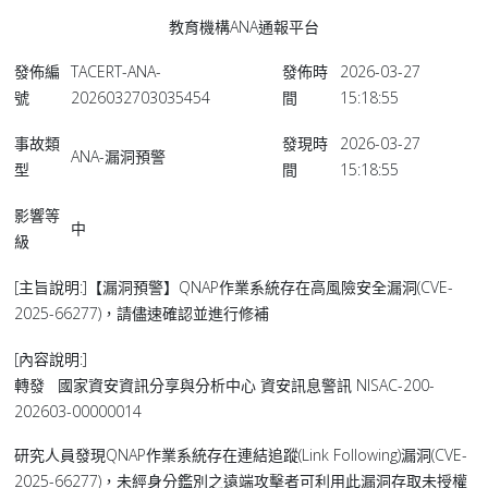
教育機構ANA通報平台
發佈編
TACERT-ANA-
發佈時
2026-03-27
號
2026032703035454
間
15:18:55
事故類
發現時
2026-03-27
ANA-漏洞預警
型
間
15:18:55
影響等
中
級
[主旨說明:]【漏洞預警】QNAP作業系統存在高風險安全漏洞(CVE-
2025-66277)，請儘速確認並進行修補
[內容說明:]
轉發 國家資安資訊分享與分析中心 資安訊息警訊 NISAC-200-
202603-00000014
研究人員發現QNAP作業系統存在連結追蹤(Link Following)漏洞(CVE-
2025-66277)，未經身分鑑別之遠端攻擊者可利用此漏洞存取未授權