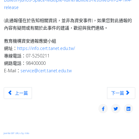
release
(此通報僅在於告知相關資訊，並非為資安事件)，如果您對此通報的
內容有疑問或有關於此事件的建議，歡迎與我們連絡。
教育機構資安通報應變小組
網址：
https://info.cert.tanet.edu.tw/
專線電話：07-5250211
網路電話：98400000
E-Mail：
service@cert.tanet.edu.tw
上一篇文章：【漏洞預警】Veeam旗下Veeam Backup 和 Replic
下一篇文章：【漏
上一篇
下一篇
Joomla SEF URLs by Artio