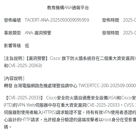
教育機構ANA通報平台
發佈編號
TACERT-ANA-2025093009095959
發佈時間
2025-0
事故類型
ANA-漏洞預警
發現時間
2025-0
影響等級
低
[主旨說明:]【漏洞預警】Cisco 旗下防火牆系統存在二個重大資安漏洞(CVE-
和CVE-2025-20363)
[內容說明:]
轉發 台灣電腦網路危機處理暨協調中心 TWCERTCC-200-202509-0000
【CVE-2025-20333】 Cisco安全防火牆自適應安全設備(ASA)和Ci
(FTD)的VPN Web伺服器中存在重大資安漏洞(CVE-2025-20333，CVS
伺服器對使用者輸入HTTP(S)請求驗證不當，持有有效VPN使用者憑
心設計的HTTP請求，允許經身分驗證的遠端攻擊者以root身分在受影
碼。