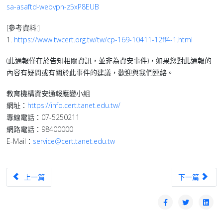
sa-asaftd-webvpn-z5xP8EUB
[參考資料:]
1.
https://www.twcert.org.tw/tw/cp-169-10411-12ff4-1.html
(此通報僅在於告知相關資訊，並非為資安事件)，如果您對此通報的
內容有疑問或有關於此事件的建議，歡迎與我們連絡。
教育機構資安通報應變小組
網址：
https://info.cert.tanet.edu.tw/
專線電話：07-5250211
網路電話：98400000
E-Mail：
service@cert.tanet.edu.tw
上一篇文章：【漏洞預警】CISA新增3個已知遭駭客利用之漏洞至KEV目錄(202
下一篇文章：【漏洞
上一篇
下一篇