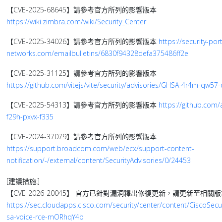
【CVE-2025-68645】請參考官方所列的影響版本
https://wiki.zimbra.com/wiki/Security_Center
【CVE-2025-34026】請參考官方所列的影響版本
https://security-port
networks.com/emailbulletins/6830f94328defa375486ff2e
【CVE-2025-31125】請參考官方所列的影響版本
https://github.com/vitejs/vite/security/advisories/GHSA-4r4m-qw57-
【CVE-2025-54313】請參考官方所列的影響版本
https://github.com/
f29h-pxvx-f335
【CVE-2024-37079】請參考官方所列的影響版本
https://support.broadcom.com/web/ecx/support-content-
notification/-/external/content/SecurityAdvisories/0/24453
[建議措施:]
【CVE-2026-20045】 官方已針對漏洞釋出修復更新，請更新至相關
https://sec.cloudapps.cisco.com/security/center/content/CiscoSecur
sa-voice-rce-mORhqY4b