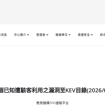
新消息
中心簡介
管理會
連線單位
資通安全
綜
知遭駭客利用之漏洞至KEV目錄(2026/02/23
教育機構ANA通報平台