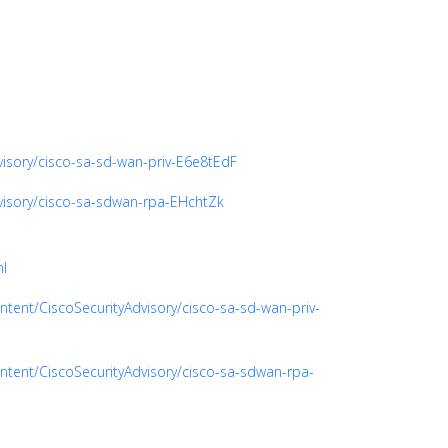
visory/cisco-sa-sd-wan-priv-E6e8tEdF
dvisory/cisco-sa-sdwan-rpa-EHchtZk
ml
ntent/CiscoSecurityAdvisory/cisco-sa-sd-wan-priv-
ontent/CiscoSecurityAdvisory/cisco-sa-sdwan-rpa-