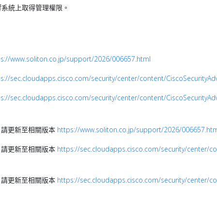
響系統上取得管理權限。
ps://www.soliton.co.jp/support/2026/006657.html
ps://sec.cloudapps.cisco.com/security/center/content/CiscoSecurityAd
ps://sec.cloudapps.cisco.com/security/center/content/CiscoSecurityA
更新，請更新至相關版本
https://www.soliton.co.jp/support/2026/006657.ht
更新，請更新至相關版本
https://sec.cloudapps.cisco.com/security/center/co
更新，請更新至相關版本
https://sec.cloudapps.cisco.com/security/center/c