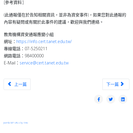
[參考資料:]
(此通報僅在於告知相關資訊，並非為資安事件)，如果您對此通報的
內容有疑問或有關於此事件的建議，歡迎與我們連絡。
教育機構資安通報應變小組
網址：
https://info.cert.tanet.edu.tw/
專線電話：07-5250211
網路電話：98400000
E-Mail：
service@cert.tanet.edu.tw
上一篇文章：【漏洞預警】Cisco IOS與IOS XE Software存在高風險安
下一篇文章：【
上一篇
下一篇
Joomla SEF URLs by Artio