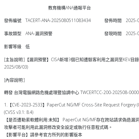
教育機構ANA通報平台
發佈編號
TACERT-ANA-2025080511083434
發佈時間
2025-0
事故類型
ANA-漏洞預警
發現時間
2025-0
影響等級
低
[主旨說明:]【漏洞預警】CISA新增3個已知遭駭客利用之漏洞至KEV目錄(202
2025/08/03)
[內容說明:]
轉發 台灣電腦網路危機處理暨協調中心 TWCERTCC-200-202508-0000
1.【CVE-2023-2533】PaperCut NG/MF Cross-Site Request Forgery (CS
(CVSS v3.1: 8.4)
【是否遭勒索軟體利用:未知】 PaperCut NG/MF存在跨站請求偽造
攻擊者可能利用此漏洞修改安全設定或執行任意程式碼。
【影響平台】請參考官方所列的影響版本