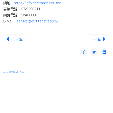
網址：
https://info.cert.tanet.edu.tw/
專線電話：07-5250211
網路電話：98400000
E-Mail：
service@cert.tanet.edu.tw
上一篇文章：【漏洞預警】帝緯系統整合｜公文製作跨瀏覽器元件 - Remot
下一篇文章：【漏洞
上一篇
下一篇
Joomla SEF URLs by Artio
登入