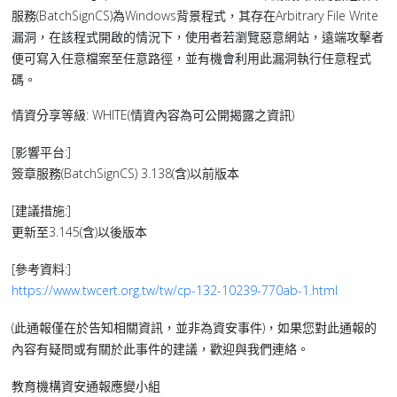
服務(BatchSignCS)為Windows背景程式，其存在Arbitrary File Write
漏洞，在該程式開啟的情況下，使用者若瀏覽惡意網站，遠端攻擊者
便可寫入任意檔案至任意路徑，並有機會利用此漏洞執行任意程式
碼。
情資分享等級: WHITE(情資內容為可公開揭露之資訊)
[影響平台:]
簽章服務(BatchSignCS) 3.138(含)以前版本
[建議措施:]
更新至3.145(含)以後版本
[參考資料:]
https://www.twcert.org.tw/tw/cp-132-10239-770ab-1.html
(此通報僅在於告知相關資訊，並非為資安事件)，如果您對此通報的
內容有疑問或有關於此事件的建議，歡迎與我們連絡。
教育機構資安通報應變小組