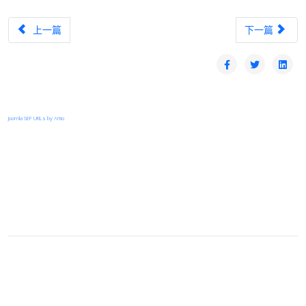
上一篇文章：【漏洞預警】Palo Alto Networks PAN-OS存在重大資安漏洞
下一篇文章：【漏
上一篇
下一篇
Joomla SEF URLs by Artio
登入
首頁
© 2026 Your Company. All Rights Reserved. Designed By
JoomShaper