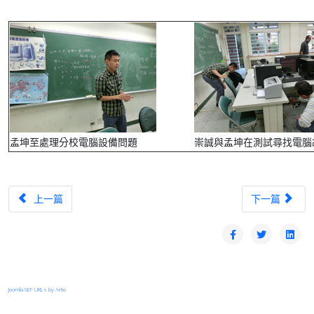
孟坤至處理分校電腦設備問題
崇誠與孟坤在測試尋找電腦
上一篇文章：第十四次出訪記實(和平國小、和平國中)
下一篇文章：第
上一篇
下一篇
Joomla SEF URLs by Artio