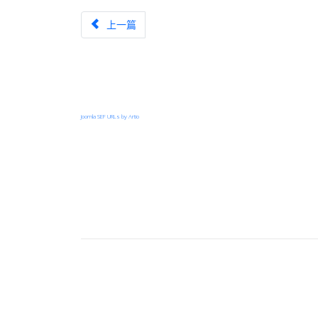
上一篇文章：第十二次出訪記實(達觀國小)
上一篇
Joomla SEF URLs by Artio