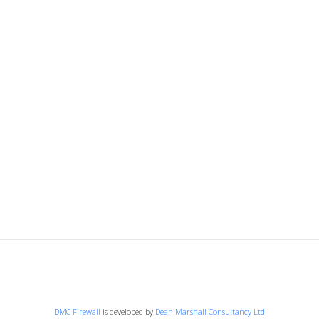
登入
首頁
© 2026 Your Company. All Rights Reserved. Designed By JoomShaper
DMC Firewall
is developed by
Dean Marshall Consultancy Ltd