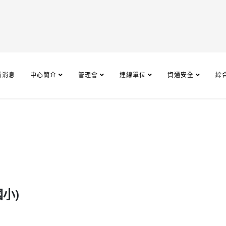
新消息
中心簡介
管理會
連線單位
資通安全
綜
小)