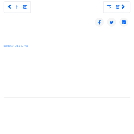
上一篇文章：其他台中區網中心相關規範
下一篇文章：
上一篇
下一篇
Joomla SEF URLs by Artio
登入
首頁
© 2026 Your Company. All Rights Reserved. Designed By
JoomShaper