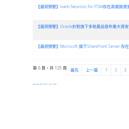
【漏洞預警】Ivanti Neurons for ITSM存在高風險資安
【漏洞預警】Oracle針對旗下多款產品發布重大資
【漏洞預警】Microsoft 旗下SharePoint Server 存
第 6 頁，共 125 頁
最先
上一篇
1
2
3
Joomla SEF URLs by Artio