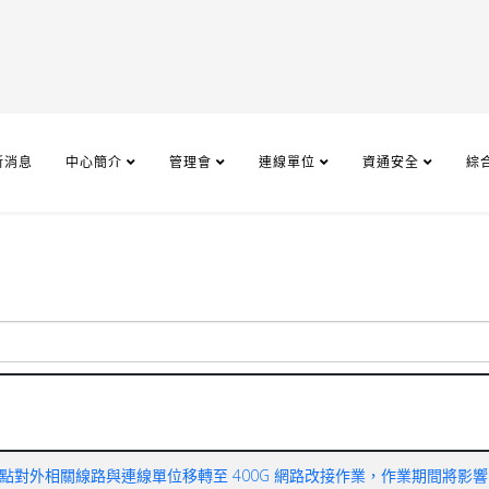
新消息
中心簡介
管理會
連線單位
資通安全
綜
進行臺中主節點對外相關線路與連線單位移轉至 400G 網路改接作業，作業期間將影響