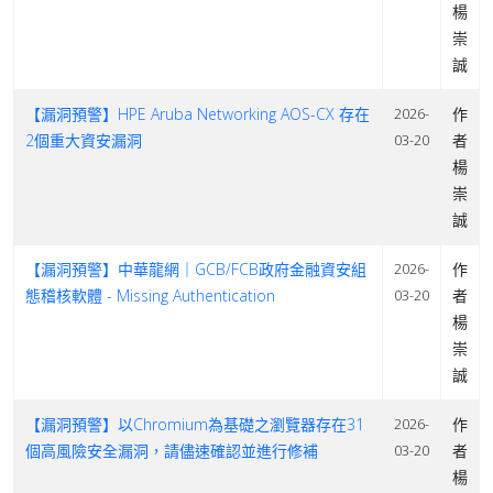
楊
崇
誠
【漏洞預警】HPE Aruba Networking AOS-CX 存在
作
2026-
2個重大資安漏洞
者
03-20
楊
崇
誠
【漏洞預警】中華龍網｜GCB/FCB政府金融資安組
作
2026-
態稽核軟體 - Missing Authentication
者
03-20
楊
崇
誠
【漏洞預警】以Chromium為基礎之瀏覽器存在31
作
2026-
個高風險安全漏洞，請儘速確認並進行修補
者
03-20
楊