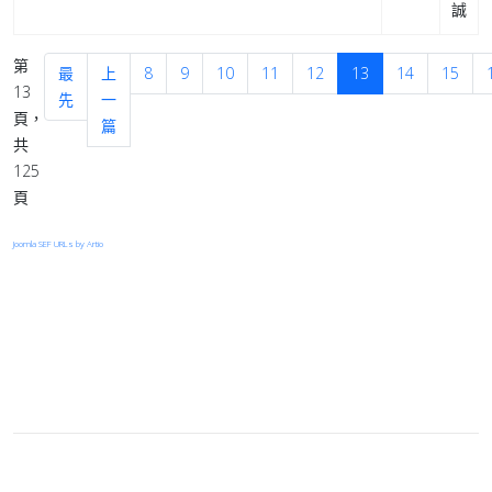
誠
第
最
上
8
9
10
11
12
13
14
15
13
先
一
頁，
篇
共
125
頁
Joomla SEF URLs by Artio
登入
首頁
© 2026 Your Company. All Rights Reserved. Designed By