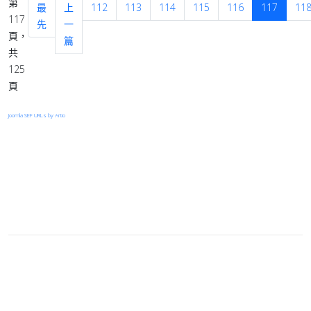
第
最
上
112
113
114
115
116
117
11
117
先
一
頁，
篇
共
125
頁
Joomla SEF URLs by Artio
登入
首頁
© 2026 Your Company. All Rights Reserved. Designed By
JoomShaper