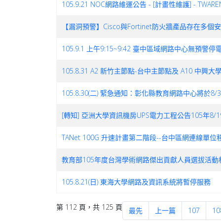
105.9.21 NOC網路維運公告 - [計畫性維護] - T
【漏洞預警】Cisco與Fortinet防火牆產品
105.9.1 上午9:15~9:42 臺中區域網路中心無預警
105.8.31 A2 新竹主節點-台中主節點及 A10 中
105.8.30(二) 緊急通知：彰化縣教育網路中心將
[轉知] 亞洲大學資訊機房UPS電力工程公告105年8/19~
TANet 100G 升速計畫第二階段--台中區網連線單
教育部105年度台灣學術網路傑出貢獻人員選拔活
105.8.21(日) 東海大學網路及資訊系統將暫停服務
第 112 頁，共 125 頁
最先
上一篇
107
10