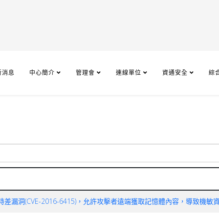
新消息
中心簡介
管理會
連線單位
資通安全
綜
零時差漏洞(CVE-2016-6415)，允許攻擊者遠端獲取記憶體內容，導致機敏