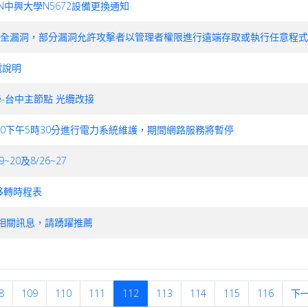
WAREN中興大學N5672設備更換通知
存在多個安全漏洞，部分漏洞允許攻擊者以管理者權限進行遠端存取或執行任意程
停電說明
興大學-台中主節點 光纜改接
於8/30下午5時30分進行電力系統維護，期間網路服務將暫停
20及8/26~27
位移轉時程表
動相關訊息，請踴躍推薦
8
109
110
111
112
113
114
115
116
下