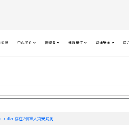
新消息
中心簡介
管理會
連線單位
資通安全
綜
Controller 存在2個重大資安漏洞